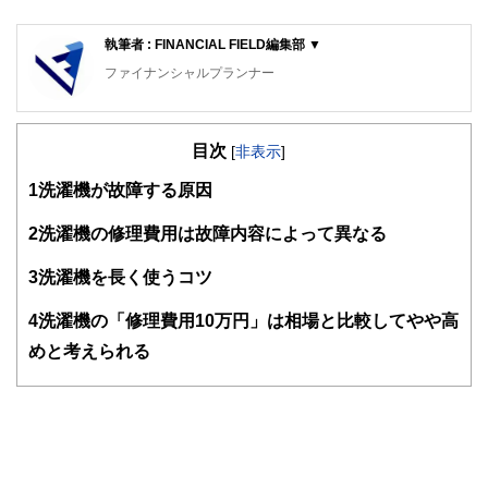
執筆者 : FINANCIAL FIELD編集部 ▼
ファイナンシャルプランナー
FinancialField編集部は、金融、経済に関する記事を、日々
の暮らしにどのような影響を与えるかという視点で、お金の
目次
知識がない方でも理解できるようわかりやすく発信していま
[
非表示
]
す。
1
洗濯機が故障する原因
編集部のメンバーは、ファイナンシャルプランナーの資格取
得者を中心に「お金や暮らし」に関する書籍・雑誌の編集経
2
洗濯機の修理費用は故障内容によって異なる
験者で構成され、企画立案から記事掲載まですべての工程に
関わることで、読者目線のコンテンツを追求しています。
3
洗濯機を長く使うコツ
FinancialFieldの特徴は、ファイナンシャルプランナー、弁
4
洗濯機の「修理費用10万円」は相場と比較してやや高
護士、税理士、宅地建物取引士、相続診断士、住宅ローンア
ドバイザー、DCプランナー、公認会計士、社会保険労務
めと考えられる
士、行政書士、投資アナリスト、キャリアコンサルタントな
ど150名以上の有資格者を執筆者・監修者として迎え、むず
かしく感じられる年金や税金、相続、保険、ローンなどの話
をわかりやすく発信している点です。
このように編集経験豊富なメンバーと金融や経済に精通した
執筆者・監修者による執筆体制を築くことで、内容のわかり