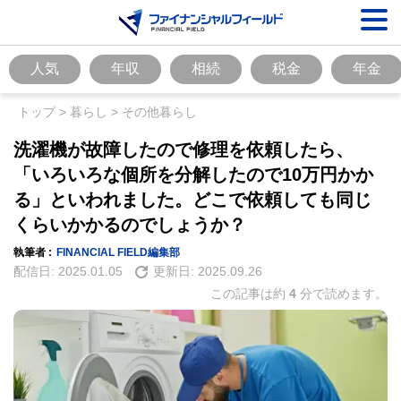
人気
年収
相続
税金
年金
トップ
>
暮らし
>
その他暮らし
洗濯機が故障したので修理を依頼したら、
「いろいろな個所を分解したので10万円かか
る」といわれました。どこで依頼しても同じ
くらいかかるのでしょうか？
執筆者 :
FINANCIAL FIELD編集部
配信日:
2025.01.05
更新日:
2025.09.26
この記事は約
4
分で読めます。