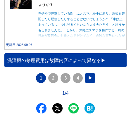
ょうか？
赤信号で停車している間、ふとスマホを手に取り、通知を確
認したり返信したりすることはないでしょうか？ 「車は止
まっているし、少し見るくらいなら大丈夫だろう」と思うか
もしれませんね。 しかし、気軽にスマホを操作する一瞬の
行為が反則金の対象となるだけでなく、危険な事故につなが
る可能性もあります。本記事では、赤信号で停車中のスマホ
更新日:2025.09.26
操作が違反になる事例や、反則金の支払い義務について詳し
く解説します。
洗濯機の修理費用は故障内容によって異なる
1
2
3
4
▶
1/4