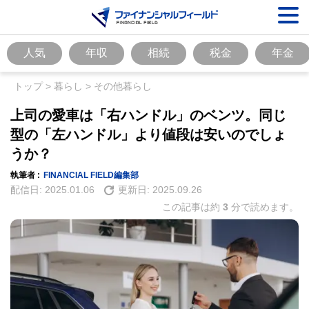
人気
年収
相続
税金
年金
トップ
>
暮らし
>
その他暮らし
上司の愛車は「右ハンドル」のベンツ。同じ
型の「左ハンドル」より値段は安いのでしょ
うか？
執筆者 :
FINANCIAL FIELD編集部
配信日:
2025.01.06
更新日:
2025.09.26
この記事は約
3
分で読めます。