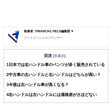
執筆者 : FINANCIAL FIELD編集部 ▼
ファイナンシャルプランナー
FinancialField編集部は、金融、経済に関する記事を、日々
の暮らしにどのような影響を与えるかという視点で、お金の
目次
知識がない方でも理解できるようわかりやすく発信していま
[
非表示
]
す。
1
日本では右ハンドル車のベンツが多く販売されている
編集部のメンバーは、ファイナンシャルプランナーの資格取
得者を中心に「お金や暮らし」に関する書籍・雑誌の編集経
2
中古車の左ハンドルと右ハンドルはどちらが高い？
験者で構成され、企画立案から記事掲載まですべての工程に
関わることで、読者目線のコンテンツを追求しています。
3
今後は左ハンドル車が高くなる？
FinancialFieldの特徴は、ファイナンシャルプランナー、弁
4
右ハンドルは左ハンドルには価格差がさほどない
護士、税理士、宅地建物取引士、相続診断士、住宅ローンア
ドバイザー、DCプランナー、公認会計士、社会保険労務
士、行政書士、投資アナリスト、キャリアコンサルタントな
ど150名以上の有資格者を執筆者・監修者として迎え、むず