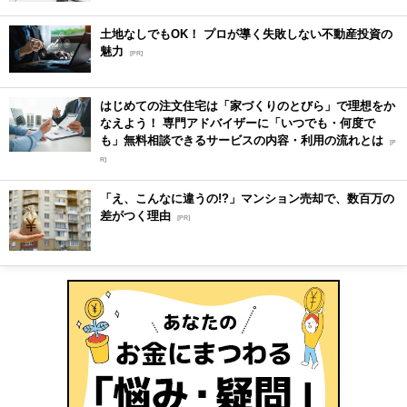
土地なしでもOK！ プロが導く失敗しない不動産投資の
魅力
[PR]
はじめての注文住宅は「家づくりのとびら」で理想をか
なえよう！ 専門アドバイザーに「いつでも・何度で
も」無料相談できるサービスの内容・利用の流れとは
[P
R]
「え、こんなに違うの!?」マンション売却で、数百万の
差がつく理由
[PR]