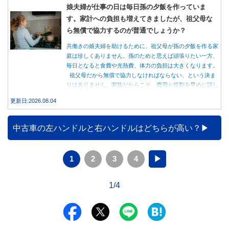
娘夫婦が仕事の日は毎日孫の夕飯を作っていま
す。家計への負担も増えてきましたが、祖父母な
ら無償で協力するのが普通でしょうか？
共働きの娘夫婦を助けるために、祖父母が孫の夕飯を作る家
庭は珍しくありません。孫のためと思えば頑張りたい一方、
毎日となると食費や光熱費、体力の負担は大きくなります。
祖父母だから無償で協力しなければならない、という決ま
りはありません。家族だからこそ、費用と役割を早めに話し
合うことが大切です。
更新日:2026.08.04
中古車の左ハンドルと右ハンドルはどちらが高い？
1
2
3
4
▶
1/4