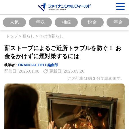
人気
年収
相続
税金
年金
トップ
>
暮らし
>
その他暮らし
薪ストーブによるご近所トラブルを防ぐ！ お
金をかけずに煙対策するには
執筆者 :
FINANCIAL FIELD編集部
配信日:
2025.01.08
更新日:
2025.09.26
この記事は約
3
分で読めます。