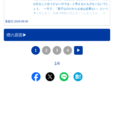
お礼をしたほうがよいのでは」と考える人も少なくないでし
ょう。 一方で、「親子なのだからお金は必要ない」という
考え方もあり、夫婦で意見が分かることもあります。 で
は、実際に義実家へ泊まる際、お金を渡している家庭はどの
更新日:2026.08.06
くらいあるのでしょうか。本記事では、帰省時に宿泊費を渡
す家庭の割合や、感謝の気持ちを伝える方法について解説し
ます。
煙の原因
1
2
3
4
▶
1/4