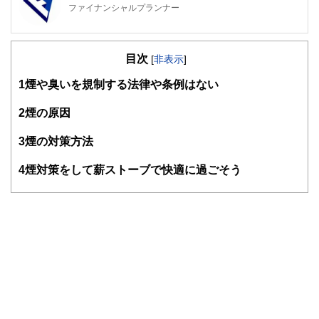
ファイナンシャルプランナー
FinancialField編集部は、金融、経済に関する記事を、日々
の暮らしにどのような影響を与えるかという視点で、お金の
目次
知識がない方でも理解できるようわかりやすく発信していま
[
非表示
]
す。
1
煙や臭いを規制する法律や条例はない
編集部のメンバーは、ファイナンシャルプランナーの資格取
得者を中心に「お金や暮らし」に関する書籍・雑誌の編集経
2
煙の原因
験者で構成され、企画立案から記事掲載まですべての工程に
関わることで、読者目線のコンテンツを追求しています。
3
煙の対策方法
FinancialFieldの特徴は、ファイナンシャルプランナー、弁
4
煙対策をして薪ストーブで快適に過ごそう
護士、税理士、宅地建物取引士、相続診断士、住宅ローンア
ドバイザー、DCプランナー、公認会計士、社会保険労務
士、行政書士、投資アナリスト、キャリアコンサルタントな
ど150名以上の有資格者を執筆者・監修者として迎え、むず
かしく感じられる年金や税金、相続、保険、ローンなどの話
をわかりやすく発信している点です。
このように編集経験豊富なメンバーと金融や経済に精通した
執筆者・監修者による執筆体制を築くことで、内容のわかり
やすさはもちろんのこと、読み応えのあるコンテンツと確か
な情報発信を実現しています。