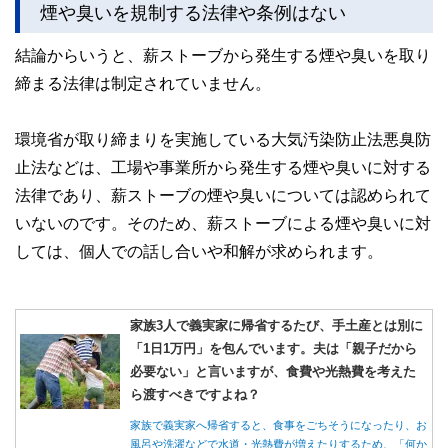
煙や臭いを規制する法律や条例はない
結論からいうと、薪ストーブから発生する煙や臭いを取り
締まる法律は制定されていません。
環境省が取り締まりを実施している大気汚染防止法悪臭防
止法などは、工場や事業所から発生する煙や臭いに対する
法律であり、薪ストーブの煙や臭いについては認められて
いないのです。そのため、薪ストーブによる煙や臭いに対
しては、個人での話し合いや和解が求められます。
家族3人で義実家に帰省するたび、手土産とは別に
「1日1万円」を包んでいます。夫は「親子だから
必要ない」と言いますが、食費や光熱費を考えた
ら渡すべきですよね？
家族で義実家へ帰省すると、食事をごちそうになったり、お
風呂や洗濯などで水道・光熱費が増えたりするため、「何か