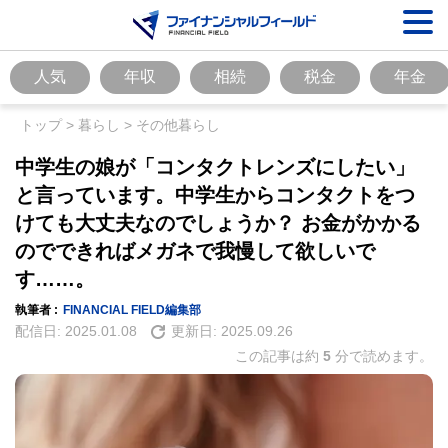
人気
年収
相続
税金
年金
トップ
>
暮らし
>
その他暮らし
中学生の娘が「コンタクトレンズにしたい」
と言っています。中学生からコンタクトをつ
けても大丈夫なのでしょうか？ お金がかかる
のでできればメガネで我慢して欲しいで
す……。
執筆者 :
FINANCIAL FIELD編集部
配信日:
2025.01.08
更新日:
2025.09.26
この記事は約
5
分で読めます。