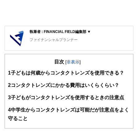
執筆者 : FINANCIAL FIELD編集部 ▼
ファイナンシャルプランナー
FinancialField編集部は、金融、経済に関する記事を、日々
の暮らしにどのような影響を与えるかという視点で、お金の
目次
知識がない方でも理解できるようわかりやすく発信していま
[
非表示
]
す。
1
子どもは何歳からコンタクトレンズを使用できる？
編集部のメンバーは、ファイナンシャルプランナーの資格取
得者を中心に「お金や暮らし」に関する書籍・雑誌の編集経
2
コンタクトレンズにかかる費用はいくらくらい？
験者で構成され、企画立案から記事掲載まですべての工程に
関わることで、読者目線のコンテンツを追求しています。
3
子どもがコンタクトレンズを使用するときの注意点
FinancialFieldの特徴は、ファイナンシャルプランナー、弁
4
中学生からコンタクトレンズは可能だが注意点をよく
護士、税理士、宅地建物取引士、相続診断士、住宅ローンア
ドバイザー、DCプランナー、公認会計士、社会保険労務
守ること
士、行政書士、投資アナリスト、キャリアコンサルタントな
ど150名以上の有資格者を執筆者・監修者として迎え、むず
かしく感じられる年金や税金、相続、保険、ローンなどの話
をわかりやすく発信している点です。