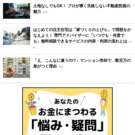
土地なしでもOK！ プロが導く失敗しない不動産投資の
魅力
[PR]
はじめての注文住宅は「家づくりのとびら」で理想をか
なえよう！ 専門アドバイザーに「いつでも・何度で
も」無料相談できるサービスの内容・利用の流れとは
[P
R]
「え、こんなに違うの!?」マンション売却で、数百万の
差がつく理由
[PR]