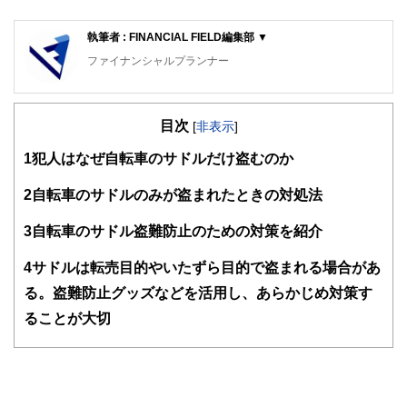
執筆者 : FINANCIAL FIELD編集部 ▼
ファイナンシャルプランナー
FinancialField編集部は、金融、経済に関する記事を、日々
の暮らしにどのような影響を与えるかという視点で、お金の
目次
知識がない方でも理解できるようわかりやすく発信していま
[
非表示
]
す。
1
犯人はなぜ自転車のサドルだけ盗むのか
編集部のメンバーは、ファイナンシャルプランナーの資格取
得者を中心に「お金や暮らし」に関する書籍・雑誌の編集経
2
自転車のサドルのみが盗まれたときの対処法
験者で構成され、企画立案から記事掲載まですべての工程に
関わることで、読者目線のコンテンツを追求しています。
3
自転車のサドル盗難防止のための対策を紹介
FinancialFieldの特徴は、ファイナンシャルプランナー、弁
4
サドルは転売目的やいたずら目的で盗まれる場合があ
護士、税理士、宅地建物取引士、相続診断士、住宅ローンア
ドバイザー、DCプランナー、公認会計士、社会保険労務
る。盗難防止グッズなどを活用し、あらかじめ対策す
士、行政書士、投資アナリスト、キャリアコンサルタントな
ることが大切
ど150名以上の有資格者を執筆者・監修者として迎え、むず
かしく感じられる年金や税金、相続、保険、ローンなどの話
をわかりやすく発信している点です。
このように編集経験豊富なメンバーと金融や経済に精通した
執筆者・監修者による執筆体制を築くことで、内容のわかり