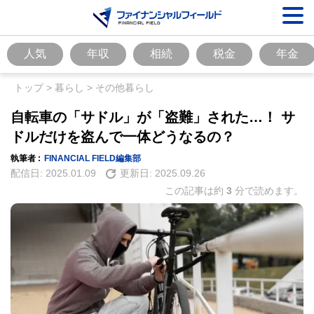
人気
年収
相続
税金
年金
トップ
>
暮らし
>
その他暮らし
自転車の「サドル」が「盗難」された…！ サ
ドルだけを盗んで一体どうなるの？
執筆者 :
FINANCIAL FIELD編集部
配信日:
2025.01.09
更新日:
2025.09.26
この記事は約
3
分で読めます。