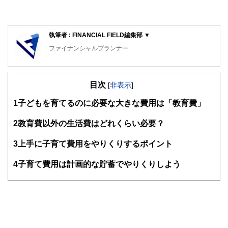
執筆者 : FINANCIAL FIELD編集部 ▼
ファイナンシャルプランナー
FinancialField編集部は、金融、経済に関する記事を、日々
の暮らしにどのような影響を与えるかという視点で、お金の
目次
知識がない方でも理解できるようわかりやすく発信していま
[
非表示
]
す。
1
子どもを育てるのに必要な大きな費用は「教育費」
編集部のメンバーは、ファイナンシャルプランナーの資格取
得者を中心に「お金や暮らし」に関する書籍・雑誌の編集経
2
教育費以外の生活費はどれくらい必要？
験者で構成され、企画立案から記事掲載まですべての工程に
関わることで、読者目線のコンテンツを追求しています。
3
上手に子育て費用をやりくりするポイント
FinancialFieldの特徴は、ファイナンシャルプランナー、弁
4
子育て費用は計画的な貯蓄でやりくりしよう
護士、税理士、宅地建物取引士、相続診断士、住宅ローンア
ドバイザー、DCプランナー、公認会計士、社会保険労務
士、行政書士、投資アナリスト、キャリアコンサルタントな
ど150名以上の有資格者を執筆者・監修者として迎え、むず
かしく感じられる年金や税金、相続、保険、ローンなどの話
をわかりやすく発信している点です。
このように編集経験豊富なメンバーと金融や経済に精通した