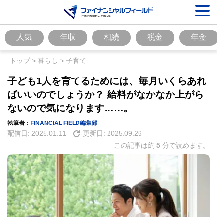
人気
年収
相続
税金
年金
トップ
>
暮らし
>
子育て
子ども1人を育てるためには、毎月いくらあれ
ばいいのでしょうか？ 給料がなかなか上がら
ないので気になります……。
執筆者 :
FINANCIAL FIELD編集部
配信日:
2025.01.11
更新日:
2025.09.26
この記事は約
5
分で読めます。