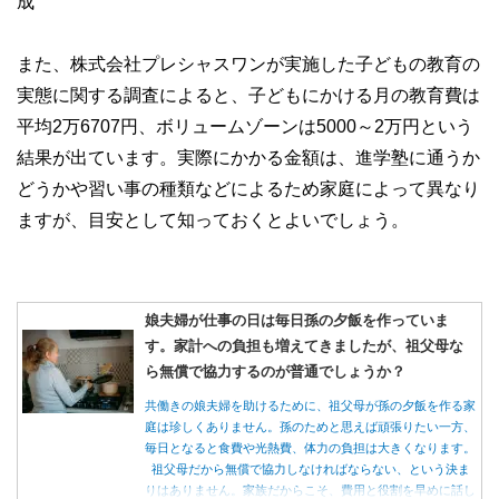
成
また、株式会社プレシャスワンが実施した子どもの教育の
実態に関する調査によると、子どもにかける月の教育費は
平均2万6707円、ボリュームゾーンは5000～2万円という
結果が出ています。実際にかかる金額は、進学塾に通うか
どうかや習い事の種類などによるため家庭によって異なり
ますが、目安として知っておくとよいでしょう。
娘夫婦が仕事の日は毎日孫の夕飯を作っていま
す。家計への負担も増えてきましたが、祖父母な
ら無償で協力するのが普通でしょうか？
共働きの娘夫婦を助けるために、祖父母が孫の夕飯を作る家
庭は珍しくありません。孫のためと思えば頑張りたい一方、
毎日となると食費や光熱費、体力の負担は大きくなります。
祖父母だから無償で協力しなければならない、という決ま
りはありません。家族だからこそ、費用と役割を早めに話し