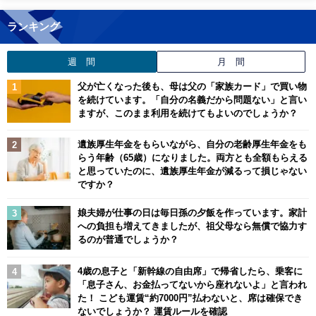
ランキング
週 間
月 間
父が亡くなった後も、母は父の「家族カード」で買い物
を続けています。「自分の名義だから問題ない」と言い
ますが、このまま利用を続けてもよいのでしょうか？
遺族厚生年金をもらいながら、自分の老齢厚生年金をも
らう年齢（65歳）になりました。両方とも全額もらえる
と思っていたのに、遺族厚生年金が減るって損じゃない
ですか？
娘夫婦が仕事の日は毎日孫の夕飯を作っています。家計
への負担も増えてきましたが、祖父母なら無償で協力す
るのが普通でしょうか？
4歳の息子と「新幹線の自由席」で帰省したら、乗客に
「息子さん、お金払ってないから座れないよ」と言われ
た！ こども運賃“約7000円”払わないと、席は確保でき
ないでしょうか？ 運賃ルールを確認