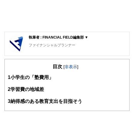
執筆者 : FINANCIAL FIELD編集部 ▼
ファイナンシャルプランナー
FinancialField編集部は、金融、経済に関する記事を、日々
の暮らしにどのような影響を与えるかという視点で、お金の
目次
知識がない方でも理解できるようわかりやすく発信していま
[
非表示
]
す。
1
小学生の「塾費用」
編集部のメンバーは、ファイナンシャルプランナーの資格取
得者を中心に「お金や暮らし」に関する書籍・雑誌の編集経
2
学習費の地域差
験者で構成され、企画立案から記事掲載まですべての工程に
関わることで、読者目線のコンテンツを追求しています。
3
納得感のある教育支出を目指そう
FinancialFieldの特徴は、ファイナンシャルプランナー、弁
護士、税理士、宅地建物取引士、相続診断士、住宅ローンア
ドバイザー、DCプランナー、公認会計士、社会保険労務
士、行政書士、投資アナリスト、キャリアコンサルタントな
ど150名以上の有資格者を執筆者・監修者として迎え、むず