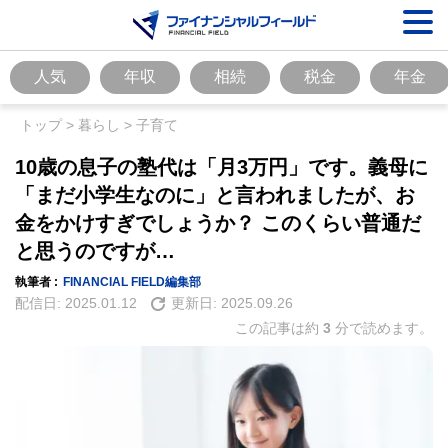
人気
年収
相続
税金
年金
トップ
>
暮らし
>
子育て
10歳の息子の塾代は「月3万円」です。義母に
「まだ小学生なのに」と言われましたが、お
金をかけすぎでしょうか？ このくらい普通だ
と思うのですが…
執筆者 :
FINANCIAL FIELD編集部
配信日:
2025.01.12
更新日:
2025.09.26
この記事は約
3
分で読めます。