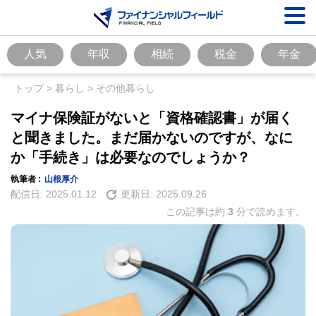
人気
年収
相続
税金
年金
トップ
>
暮らし
>
その他暮らし
マイナ保険証がないと「資格確認書」が届く
と聞きました。まだ届かないのですが、なに
か「手続き」は必要なのでしょうか？
執筆者 :
山根厚介
配信日:
2025.01.12
更新日:
2025.09.26
この記事は約
3
分で読めます。