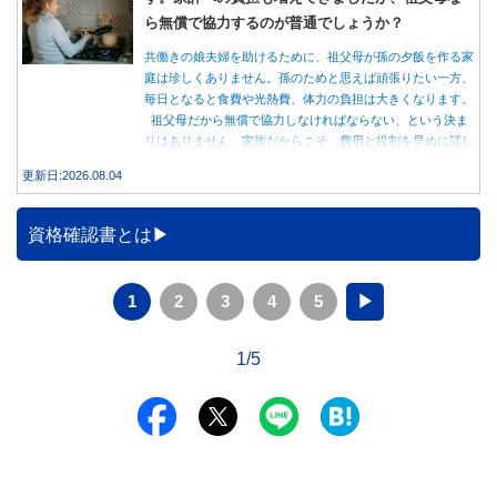
ら無償で協力するのが普通でしょうか？
共働きの娘夫婦を助けるために、祖父母が孫の夕飯を作る家
庭は珍しくありません。孫のためと思えば頑張りたい一方、
毎日となると食費や光熱費、体力の負担は大きくなります。
祖父母だから無償で協力しなければならない、という決ま
りはありません。家族だからこそ、費用と役割を早めに話し
合うことが大切です。
更新日:2026.08.04
資格確認書とは
1
2
3
4
5
▶
1/5