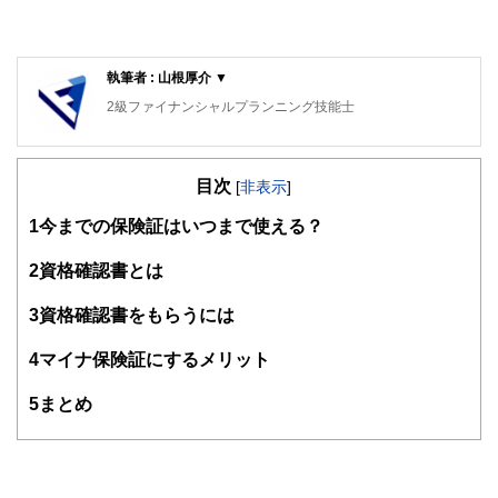
執筆者 : 山根厚介 ▼
2級ファイナンシャルプランニング技能士
目次
[
非表示
]
1
今までの保険証はいつまで使える？
2
資格確認書とは
3
資格確認書をもらうには
4
マイナ保険証にするメリット
5
まとめ