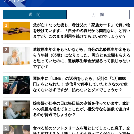
週 間
月 間
父が亡くなった後も、母は父の「家族カード」で買い物
を続けています。「自分の名義だから問題ない」と言い
ますが、このまま利用を続けてもよいのでしょうか？
遺族厚生年金をもらいながら、自分の老齢厚生年金をも
らう年齢（65歳）になりました。両方とも全額もらえる
と思っていたのに、遺族厚生年金が減るって損じゃない
ですか？
運転中に「LINE」の返信をしたら、反則金「1万8000
円」をとられた！ 赤信号で停車していたときなので危
なくないはずですが、払わないとダメでしょうか？
娘夫婦が仕事の日は毎日孫の夕飯を作っています。家計
への負担も増えてきましたが、祖父母なら無償で協力す
るのが普通でしょうか？
食べる前のソフトクリームを落としてしまった息子。交
換を依頼すると「新しいものを買ってください」と言わ