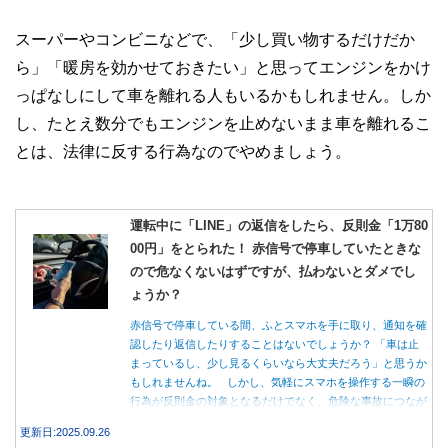
スーパーやコンビニなどで、「少し買い物するだけだか
ら」「暖房を効かせておきたい」と思ってエンジンをかけ
っぱなしにして車を離れる人もいるかもしれません。しか
し、たとえ数分でもエンジンを止めないまま車を離れるこ
とは、法律に反する行為なのでやめましょう。
運転中に「LINE」の返信をしたら、反則金「1万80
00円」をとられた！ 赤信号で停車していたときな
ので危なくないはずですが、払わないとダメでし
ょうか？
赤信号で停車している間、ふとスマホを手に取り、通知を確
認したり返信したりすることはないでしょうか？ 「車は止
まっているし、少し見るくらいなら大丈夫だろう」と思うか
もしれませんね。 しかし、気軽にスマホを操作する一瞬の
行為が反則金の対象となるだけでなく、危険な事故につなが
る可能性もあります。本記事では、赤信号で停車中のスマホ
更新日:2025.09.26
操作が違反になる事例や、反則金の支払い義務について詳し