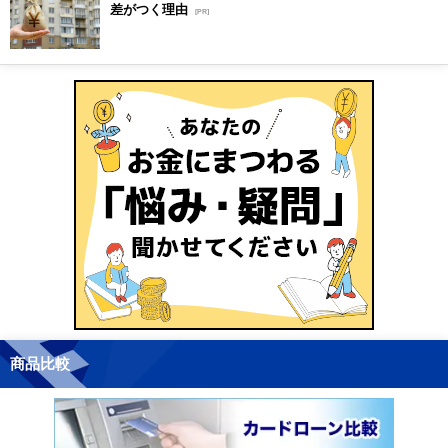
差がつく理由
[PR]
商品比較