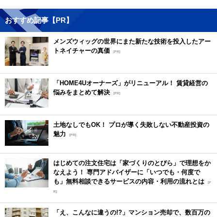
おすすめ記事【PR】
メンズウィッグの世界にまた新たな技術を投入したアー
トネイチャーの真価
[PR]
「HOME4Uオーナーズ」がリニューアル！ 賃貸経営の
悩みをまとめて解決
[PR]
土地なしでもOK！ プロが導く失敗しない不動産投資の
魅力
[PR]
はじめての注文住宅は「家づくりのとびら」で理想をか
なえよう！ 専門アドバイザーに「いつでも・何度で
も」無料相談できるサービスの内容・利用の流れとは
[P
R]
「え、こんなに違うの!?」マンション売却で、数百万の