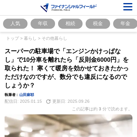
人気
年収
相続
税金
年金
トップ
>
暮らし
>
その他暮らし
スーパーの駐車場で「エンジンかけっぱな
し」で10分車を離れたら「反則金6000円」を
取られた！ 寒くて暖房を効かせておきたかっ
ただけなのですが、数分でも違反になるので
しょうか？
執筆者 :
山田麻耶
配信日:
2025.01.15
更新日:
2025.09.26
この記事は約
3
分で読めます。