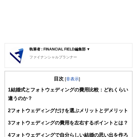
執筆者 : FINANCIAL FIELD編集部 ▼
ファイナンシャルプランナー
FinancialField編集部は、金融、経済に関する記事を、日々
の暮らしにどのような影響を与えるかという視点で、お金の
目次
知識がない方でも理解できるようわかりやすく発信していま
[
非表示
]
す。
1
結婚式とフォトウェディングの費用比較：どれくらい
編集部のメンバーは、ファイナンシャルプランナーの資格取
違うのか？
得者を中心に「お金や暮らし」に関する書籍・雑誌の編集経
験者で構成され、企画立案から記事掲載まですべての工程に
2
フォトウェディングだけを選ぶメリットとデメリット
関わることで、読者目線のコンテンツを追求しています。
FinancialFieldの特徴は、ファイナンシャルプランナー、弁
3
フォトウェディングの費用を左右するポイントとは？
護士、税理士、宅地建物取引士、相続診断士、住宅ローンア
ドバイザー、DCプランナー、公認会計士、社会保険労務
4
フォトウェディングで自分らしい結婚の思い出を作ろ