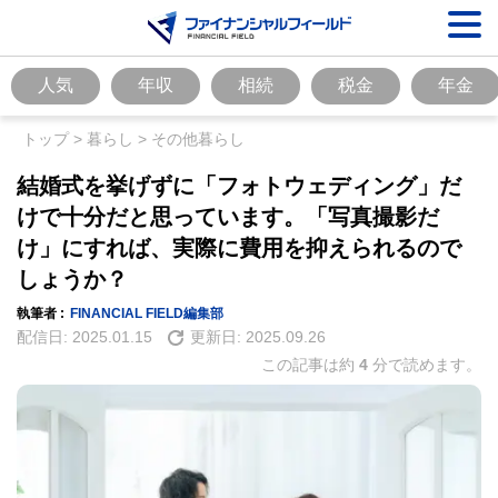
人気
年収
相続
税金
年金
トップ
>
暮らし
>
その他暮らし
結婚式を挙げずに「フォトウェディング」だ
けで十分だと思っています。「写真撮影だ
け」にすれば、実際に費用を抑えられるので
しょうか？
執筆者 :
FINANCIAL FIELD編集部
配信日:
2025.01.15
更新日:
2025.09.26
この記事は約
4
分で読めます。