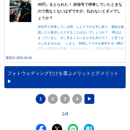
00円」をとられた！ 赤信号で停車していたときな
ので危なくないはずですが、払わないとダメでし
ょうか？
赤信号で停車している間、ふとスマホを手に取り、通知を確
認したり返信したりすることはないでしょうか？ 「車は止
まっているし、少し見るくらいなら大丈夫だろう」と思うか
もしれませんね。 しかし、気軽にスマホを操作する一瞬の
行為が反則金の対象となるだけでなく、危険な事故につなが
る可能性もあります。本記事では、赤信号で停車中のスマホ
更新日:2025.09.26
操作が違反になる事例や、反則金の支払い義務について詳し
く解説します。
フォトウェディングだけを選ぶメリットとデメリット
1
2
3
4
▶
1/4