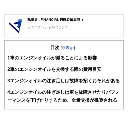
執筆者 : FINANCIAL FIELD編集部 ▼
ファイナンシャルプランナー
FinancialField編集部は、金融、経済に関する記事を、日々
の暮らしにどのような影響を与えるかという視点で、お金の
目次
知識がない方でも理解できるようわかりやすく発信していま
[
非表示
]
す。
1
車のエンジンオイルが減ることによる影響
編集部のメンバーは、ファイナンシャルプランナーの資格取
得者を中心に「お金や暮らし」に関する書籍・雑誌の編集経
2
車のエンジンオイルを交換する際の費用目安
験者で構成され、企画立案から記事掲載まですべての工程に
関わることで、読者目線のコンテンツを追求しています。
3
エンジンオイルの注ぎ足しは故障を招くおそれがある
FinancialFieldの特徴は、ファイナンシャルプランナー、弁
4
エンジンオイルの注ぎ足しは車を故障させたりパフォ
護士、税理士、宅地建物取引士、相続診断士、住宅ローンア
ドバイザー、DCプランナー、公認会計士、社会保険労務
ーマンスを下げたりするため、全量交換が推奨される
士、行政書士、投資アナリスト、キャリアコンサルタントな
ど150名以上の有資格者を執筆者・監修者として迎え、むず
かしく感じられる年金や税金、相続、保険、ローンなどの話
をわかりやすく発信している点です。
このように編集経験豊富なメンバーと金融や経済に精通した