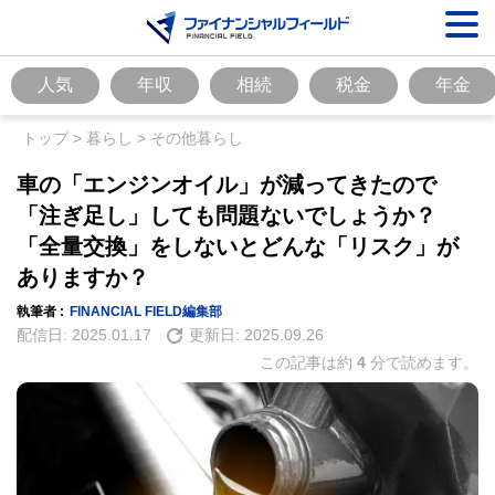
人気
年収
相続
税金
年金
トップ
>
暮らし
>
その他暮らし
車の「エンジンオイル」が減ってきたので
「注ぎ足し」しても問題ないでしょうか？
「全量交換」をしないとどんな「リスク」が
ありますか？
執筆者 :
FINANCIAL FIELD編集部
配信日:
2025.01.17
更新日:
2025.09.26
この記事は約
4
分で読めます。