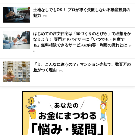
土地なしでもOK！ プロが導く失敗しない不動産投資の
魅力
[PR]
はじめての注文住宅は「家づくりのとびら」で理想をか
なえよう！ 専門アドバイザーに「いつでも・何度で
も」無料相談できるサービスの内容・利用の流れとは
[P
R]
「え、こんなに違うの!?」マンション売却で、数百万の
差がつく理由
[PR]