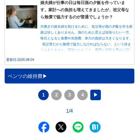
娘夫婦が仕事の日は毎日孫の夕飯を作っていま
す。家計への負担も増えてきましたが、祖父母な
ら無償で協力するのが普通でしょうか？
共働きの娘夫婦を助けるために、祖父母が孫の夕飯を作る家
庭は珍しくありません。孫のためと思えば頑張りたい一方、
毎日となると食費や光熱費、体力の負担は大きくなります。
祖父母だから無償で協力しなければならない、という決ま
りはありません。家族だからこそ、費用と役割を早めに話し
合うことが大切です。
更新日:2026.08.04
ベンツの維持費
1
2
3
4
▶
1/4