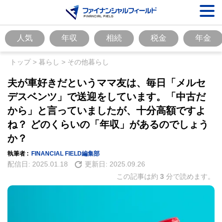
人気
年収
相続
税金
年金
トップ
>
暮らし
>
その他暮らし
夫が車好きだというママ友は、毎日「メルセ
デスベンツ」で送迎をしています。「中古だ
から」と言っていましたが、十分高額ですよ
ね？ どのくらいの「年収」があるのでしょう
か？
執筆者 :
FINANCIAL FIELD編集部
配信日:
2025.01.18
更新日:
2025.09.26
この記事は約
3
分で読めます。