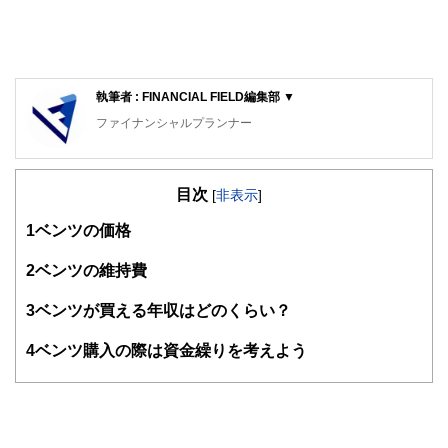
執筆者 : FINANCIAL FIELD編集部 ▼
ファイナンシャルプランナー
FinancialField編集部は、金融、経済に関する記事を、日々
の暮らしにどのような影響を与えるかという視点で、お金の
目次
知識がない方でも理解できるようわかりやすく発信していま
[
非表示
]
す。
1
ベンツの価格
編集部のメンバーは、ファイナンシャルプランナーの資格取
得者を中心に「お金や暮らし」に関する書籍・雑誌の編集経
2
ベンツの維持費
験者で構成され、企画立案から記事掲載まですべての工程に
関わることで、読者目線のコンテンツを追求しています。
3
ベンツが買える年収はどのくらい？
FinancialFieldの特徴は、ファイナンシャルプランナー、弁
4
ベンツ購入の際は資金繰りを考えよう
護士、税理士、宅地建物取引士、相続診断士、住宅ローンア
ドバイザー、DCプランナー、公認会計士、社会保険労務
士、行政書士、投資アナリスト、キャリアコンサルタントな
ど150名以上の有資格者を執筆者・監修者として迎え、むず
かしく感じられる年金や税金、相続、保険、ローンなどの話
をわかりやすく発信している点です。