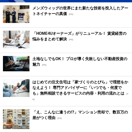
メンズウィッグの世界にまた新たな技術を投入したアー
トネイチャーの真価
[PR]
「HOME4Uオーナーズ」がリニューアル！ 賃貸経営の
悩みをまとめて解決
[PR]
土地なしでもOK！ プロが導く失敗しない不動産投資の
魅力
[PR]
はじめての注文住宅は「家づくりのとびら」で理想をか
なえよう！ 専門アドバイザーに「いつでも・何度で
も」無料相談できるサービスの内容・利用の流れとは
[P
R]
「え、こんなに違うの!?」マンション売却で、数百万の
差がつく理由
[PR]