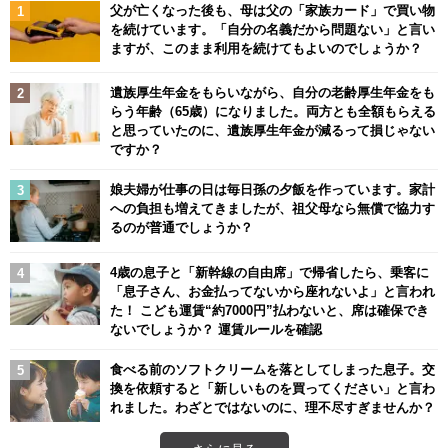
父が亡くなった後も、母は父の「家族カード」で買い物
を続けています。「自分の名義だから問題ない」と言い
ますが、このまま利用を続けてもよいのでしょうか？
遺族厚生年金をもらいながら、自分の老齢厚生年金をも
らう年齢（65歳）になりました。両方とも全額もらえる
と思っていたのに、遺族厚生年金が減るって損じゃない
ですか？
娘夫婦が仕事の日は毎日孫の夕飯を作っています。家計
への負担も増えてきましたが、祖父母なら無償で協力す
るのが普通でしょうか？
4歳の息子と「新幹線の自由席」で帰省したら、乗客に
「息子さん、お金払ってないから座れないよ」と言われ
た！ こども運賃“約7000円”払わないと、席は確保でき
ないでしょうか？ 運賃ルールを確認
食べる前のソフトクリームを落としてしまった息子。交
換を依頼すると「新しいものを買ってください」と言わ
れました。わざとではないのに、理不尽すぎませんか？