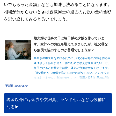
いでもらった金額」なども加味し決めることになります。
相場が分からないときは親戚同士の過去のお祝い金の金額
を思い返してみると良いでしょう。
娘夫婦が仕事の日は毎日孫の夕飯を作っていま
す。家計への負担も増えてきましたが、祖父母な
ら無償で協力するのが普通でしょうか？
共働きの娘夫婦を助けるために、祖父母が孫の夕飯を作る家
庭は珍しくありません。孫のためと思えば頑張りたい一方、
毎日となると食費や光熱費、体力の負担は大きくなります。
祖父母だから無償で協力しなければならない、という決ま
りはありません。家族だからこそ、費用と役割を早めに話し
合うことが大切です。
更新日:2026.08.04
現金以外には金券や文房具、ランドセルなども候補に
なる