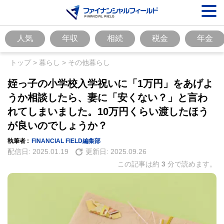
人気
年収
相続
税金
年金
トップ
>
暮らし
>
その他暮らし
姪っ子の小学校入学祝いに「1万円」をあげよ
うか相談したら、妻に「安くない？」と言わ
れてしまいました。10万円くらい渡したほう
が良いのでしょうか？
執筆者 :
FINANCIAL FIELD編集部
配信日:
2025.01.19
更新日:
2025.09.26
この記事は約
3
分で読めます。