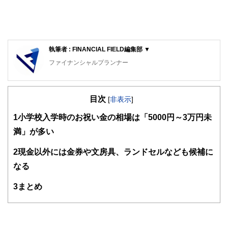
執筆者 : FINANCIAL FIELD編集部 ▼
ファイナンシャルプランナー
FinancialField編集部は、金融、経済に関する記事を、日々
の暮らしにどのような影響を与えるかという視点で、お金の
目次
知識がない方でも理解できるようわかりやすく発信していま
[
非表示
]
す。
1
小学校入学時のお祝い金の相場は「5000円～3万円未
編集部のメンバーは、ファイナンシャルプランナーの資格取
満」が多い
得者を中心に「お金や暮らし」に関する書籍・雑誌の編集経
験者で構成され、企画立案から記事掲載まですべての工程に
2
現金以外には金券や文房具、ランドセルなども候補に
関わることで、読者目線のコンテンツを追求しています。
なる
FinancialFieldの特徴は、ファイナンシャルプランナー、弁
護士、税理士、宅地建物取引士、相続診断士、住宅ローンア
3
まとめ
ドバイザー、DCプランナー、公認会計士、社会保険労務
士、行政書士、投資アナリスト、キャリアコンサルタントな
ど150名以上の有資格者を執筆者・監修者として迎え、むず
かしく感じられる年金や税金、相続、保険、ローンなどの話
をわかりやすく発信している点です。