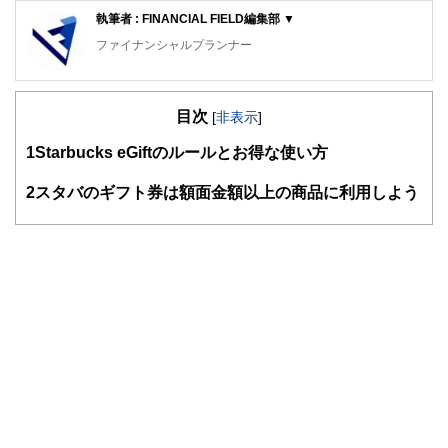
執筆者 : FINANCIAL FIELD編集部 ▼
ファイナンシャルプランナー
FinancialField編集部は、金融、経済に関する記事を、日々
の暮らしにどのような影響を与えるかという視点で、お金の
目次
知識がない方でも理解できるようわかりやすく発信していま
[
非表示
]
す。
1
Starbucks eGiftのルールとお得な使い方
編集部のメンバーは、ファイナンシャルプランナーの資格取
得者を中心に「お金や暮らし」に関する書籍・雑誌の編集経
2
スタバのギフト券は額面金額以上の商品に利用しよう
験者で構成され、企画立案から記事掲載まですべての工程に
関わることで、読者目線のコンテンツを追求しています。
FinancialFieldの特徴は、ファイナンシャルプランナー、弁
護士、税理士、宅地建物取引士、相続診断士、住宅ローンア
ドバイザー、DCプランナー、公認会計士、社会保険労務
士、行政書士、投資アナリスト、キャリアコンサルタントな
ど150名以上の有資格者を執筆者・監修者として迎え、むず
かしく感じられる年金や税金、相続、保険、ローンなどの話
をわかりやすく発信している点です。
このように編集経験豊富なメンバーと金融や経済に精通した
執筆者・監修者による執筆体制を築くことで、内容のわかり
やすさはもちろんのこと、読み応えのあるコンテンツと確か