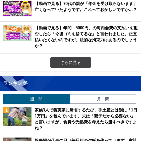
【動画で見る】70代の親が「年金を受け取らないまま」
亡くなっていたようです。これっておかしいですか…？
【動画で見る】年間「5000円」の町内会費の支払いを拒
否したら「今後ゴミを捨てるな」と言われました。正直
払いたくないのですが、法的な拘束力はあるのでしょう
か？
さらに見る
ランキング
週 間
月 間
家族3人で義実家に帰省するたび、手土産とは別に「1日
1万円」を包んでいます。夫は「親子だから必要ない」
と言いますが、食費や光熱費を考えたら渡すべきですよ
ね？
娘夫婦が仕事の日は毎日孫の夕飯を作っています。家計