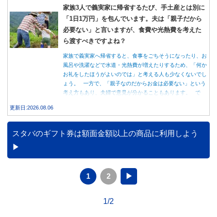
家族3人で義実家に帰省するたび、手土産とは別に
「1日1万円」を包んでいます。夫は「親子だから
必要ない」と言いますが、食費や光熱費を考えた
ら渡すべきですよね？
家族で義実家へ帰省すると、食事をごちそうになったり、お
風呂や洗濯などで水道・光熱費が増えたりするため、「何か
お礼をしたほうがよいのでは」と考える人も少なくないでし
ょう。 一方で、「親子なのだからお金は必要ない」という
考え方もあり、夫婦で意見が分かることもあります。 で
は、実際に義実家へ泊まる際、お金を渡している家庭はどの
更新日:2026.08.06
くらいあるのでしょうか。本記事では、帰省時に宿泊費を渡
す家庭の割合や、感謝の気持ちを伝える方法について解説し
ます。
スタバのギフト券は額面金額以上の商品に利用しよう
1
2
▶
1/2