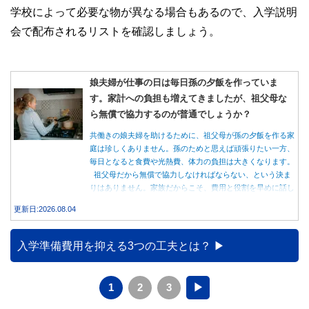
学校によって必要な物が異なる場合もあるので、入学説明
会で配布されるリストを確認しましょう。
娘夫婦が仕事の日は毎日孫の夕飯を作っていま
す。家計への負担も増えてきましたが、祖父母な
ら無償で協力するのが普通でしょうか？
共働きの娘夫婦を助けるために、祖父母が孫の夕飯を作る家
庭は珍しくありません。孫のためと思えば頑張りたい一方、
毎日となると食費や光熱費、体力の負担は大きくなります。
祖父母だから無償で協力しなければならない、という決ま
りはありません。家族だからこそ、費用と役割を早めに話し
合うことが大切です。
更新日:2026.08.04
入学準備費用を抑える3つの工夫とは？
1
2
3
▶