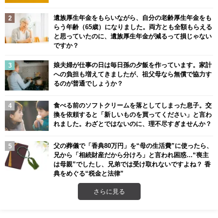
遺族厚生年金をもらいながら、自分の老齢厚生年金をも
らう年齢（65歳）になりました。両方とも全額もらえる
と思っていたのに、遺族厚生年金が減るって損じゃない
ですか？
娘夫婦が仕事の日は毎日孫の夕飯を作っています。家計
への負担も増えてきましたが、祖父母なら無償で協力す
るのが普通でしょうか？
食べる前のソフトクリームを落としてしまった息子。交
換を依頼すると「新しいものを買ってください」と言わ
れました。わざとではないのに、理不尽すぎませんか？
父の葬儀で「香典80万円」を“母の生活費”に使ったら、
兄から「相続財産だから分けろ」と言われ困惑…“喪主
は母親”でしたし、兄弟では受け取れないですよね？ 香
典をめぐる“税金と法律”
さらに見る