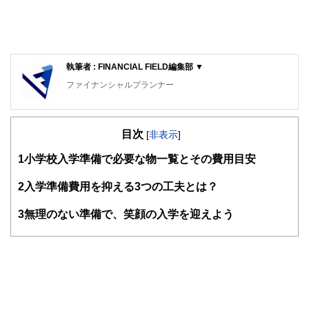
執筆者 : FINANCIAL FIELD編集部 ▼
ファイナンシャルプランナー
FinancialField編集部は、金融、経済に関する記事を、日々
の暮らしにどのような影響を与えるかという視点で、お金の
目次
知識がない方でも理解できるようわかりやすく発信していま
[
非表示
]
す。
1
小学校入学準備で必要な物一覧とその費用目安
編集部のメンバーは、ファイナンシャルプランナーの資格取
得者を中心に「お金や暮らし」に関する書籍・雑誌の編集経
2
入学準備費用を抑える3つの工夫とは？
験者で構成され、企画立案から記事掲載まですべての工程に
関わることで、読者目線のコンテンツを追求しています。
3
無理のない準備で、笑顔の入学を迎えよう
FinancialFieldの特徴は、ファイナンシャルプランナー、弁
護士、税理士、宅地建物取引士、相続診断士、住宅ローンア
ドバイザー、DCプランナー、公認会計士、社会保険労務
士、行政書士、投資アナリスト、キャリアコンサルタントな
ど150名以上の有資格者を執筆者・監修者として迎え、むず
かしく感じられる年金や税金、相続、保険、ローンなどの話
をわかりやすく発信している点です。