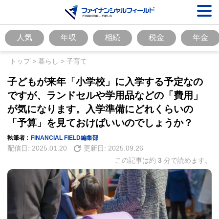
人気
年収
相続
税金
年金
トップ
>
暮らし
>
子育て
子どもが来年「小学校」に入学する予定なの
ですが、ランドセルや学用品などの「費用」
が気になります。入学準備にどれくらいの
「予算」を見ておけばいいのでしょうか？
執筆者 :
FINANCIAL FIELD編集部
配信日:
2025.01.20
更新日:
2025.09.26
この記事は約
3
分で読めます。