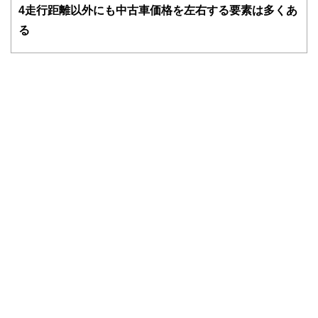
4
走行距離以外にも中古車価格を左右する要素は多くあ
護士、税理士、宅地建物取引士、相続診断士、住宅ローンア
ドバイザー、DCプランナー、公認会計士、社会保険労務
る
士、行政書士、投資アナリスト、キャリアコンサルタントな
ど150名以上の有資格者を執筆者・監修者として迎え、むず
かしく感じられる年金や税金、相続、保険、ローンなどの話
をわかりやすく発信している点です。
このように編集経験豊富なメンバーと金融や経済に精通した
執筆者・監修者による執筆体制を築くことで、内容のわかり
やすさはもちろんのこと、読み応えのあるコンテンツと確か
な情報発信を実現しています。
私たちは、快適でより良い生活のアイデアを提供するお金の
コンシェルジュを目指します。