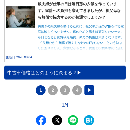
娘夫婦が仕事の日は毎日孫の夕飯を作っていま
す。家計への負担も増えてきましたが、祖父母な
ら無償で協力するのが普通でしょうか？
共働きの娘夫婦を助けるために、祖父母が孫の夕飯を作る家
庭は珍しくありません。孫のためと思えば頑張りたい一方、
毎日となると食費や光熱費、体力の負担は大きくなります。
祖父母だから無償で協力しなければならない、という決ま
りはありません。家族だからこそ、費用と役割を早めに話し
合うことが大切です。
更新日:2026.08.04
中古車価格はどのように決まる？
1
2
3
4
▶
1/4