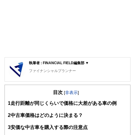
執筆者 : FINANCIAL FIELD編集部 ▼
ファイナンシャルプランナー
FinancialField編集部は、金融、経済に関する記事を、日々
の暮らしにどのような影響を与えるかという視点で、お金の
目次
知識がない方でも理解できるようわかりやすく発信していま
[
非表示
]
す。
1
走行距離が同じくらいで価格に大差がある車の例
編集部のメンバーは、ファイナンシャルプランナーの資格取
得者を中心に「お金や暮らし」に関する書籍・雑誌の編集経
2
中古車価格はどのように決まる？
験者で構成され、企画立案から記事掲載まですべての工程に
関わることで、読者目線のコンテンツを追求しています。
3
安価な中古車を購入する際の注意点
FinancialFieldの特徴は、ファイナンシャルプランナー、弁