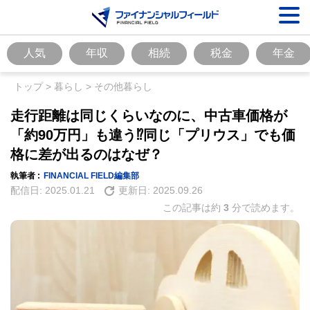
人気
年収
相続
税金
年金
トップ
>
暮らし
>
その他暮らし
走行距離は同じくらいなのに、中古車価格が
「約90万円」も違う⁉同じ「プリウス」でも価
格に差が出るのはなぜ？
執筆者 :
FINANCIAL FIELD編集部
配信日:
2025.01.21
更新日:
2025.09.26
この記事は約
3
分で読めます。