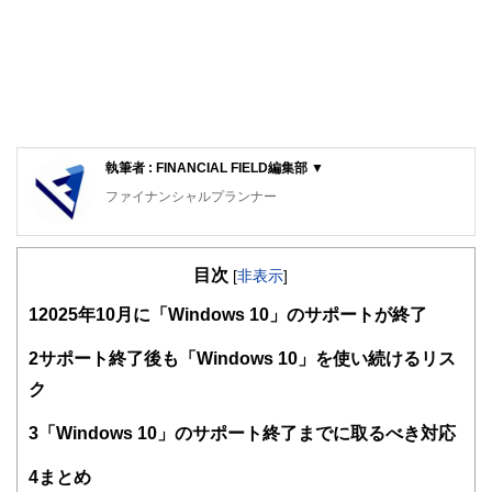
執筆者 : FINANCIAL FIELD編集部 ▼
ファイナンシャルプランナー
FinancialField編集部は、金融、経済に関する記事を、日々
の暮らしにどのような影響を与えるかという視点で、お金の
目次
知識がない方でも理解できるようわかりやすく発信していま
[
非表示
]
す。
1
2025年10月に「Windows 10」のサポートが終了
編集部のメンバーは、ファイナンシャルプランナーの資格取
得者を中心に「お金や暮らし」に関する書籍・雑誌の編集経
2
サポート終了後も「Windows 10」を使い続けるリス
験者で構成され、企画立案から記事掲載まですべての工程に
ク
関わることで、読者目線のコンテンツを追求しています。
FinancialFieldの特徴は、ファイナンシャルプランナー、弁
3
「Windows 10」のサポート終了までに取るべき対応
護士、税理士、宅地建物取引士、相続診断士、住宅ローンア
ドバイザー、DCプランナー、公認会計士、社会保険労務
4
まとめ
士、行政書士、投資アナリスト、キャリアコンサルタントな