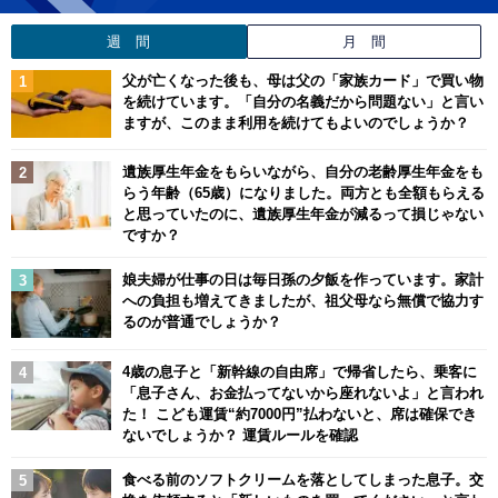
週 間
月 間
父が亡くなった後も、母は父の「家族カード」で買い物
を続けています。「自分の名義だから問題ない」と言い
ますが、このまま利用を続けてもよいのでしょうか？
遺族厚生年金をもらいながら、自分の老齢厚生年金をも
らう年齢（65歳）になりました。両方とも全額もらえる
と思っていたのに、遺族厚生年金が減るって損じゃない
ですか？
娘夫婦が仕事の日は毎日孫の夕飯を作っています。家計
への負担も増えてきましたが、祖父母なら無償で協力す
るのが普通でしょうか？
4歳の息子と「新幹線の自由席」で帰省したら、乗客に
「息子さん、お金払ってないから座れないよ」と言われ
た！ こども運賃“約7000円”払わないと、席は確保でき
ないでしょうか？ 運賃ルールを確認
食べる前のソフトクリームを落としてしまった息子。交