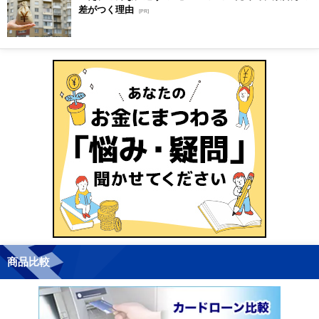
差がつく理由
[PR]
商品比較