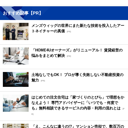
おすすめ記事【PR】
メンズウィッグの世界にまた新たな技術を投入したアー
トネイチャーの真価
[PR]
「HOME4Uオーナーズ」がリニューアル！ 賃貸経営の
悩みをまとめて解決
[PR]
土地なしでもOK！ プロが導く失敗しない不動産投資の
魅力
[PR]
はじめての注文住宅は「家づくりのとびら」で理想をか
なえよう！ 専門アドバイザーに「いつでも・何度で
も」無料相談できるサービスの内容・利用の流れとは
[P
R]
「え、こんなに違うの!?」マンション売却で、数百万の