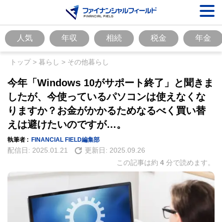
人気
年収
相続
税金
年金
トップ
>
暮らし
>
その他暮らし
今年「Windows 10がサポート終了」と聞きま
したが、今使っているパソコンは使えなくな
りますか？お金がかかるためなるべく買い替
えは避けたいのですが…。
執筆者 :
FINANCIAL FIELD編集部
配信日:
2025.01.21
更新日:
2025.09.26
この記事は約
4
分で読めます。