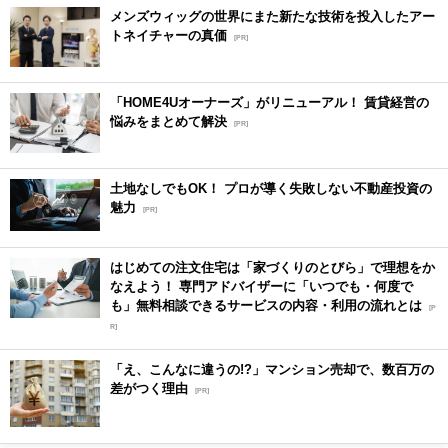
メンズウィッグの世界にまた新たな技術を投入したアー
トネイチャーの真価
[PR]
「HOME4Uオーナーズ」がリニューアル！ 賃貸経営の
悩みをまとめて解決
[PR]
土地なしでもOK！ プロが導く失敗しない不動産投資の
魅力
[PR]
はじめての注文住宅は「家づくりのとびら」で理想をか
なえよう！ 専門アドバイザーに「いつでも・何度で
も」無料相談できるサービスの内容・利用の流れとは
[P
R]
「え、こんなに違うの!?」マンション売却で、数百万の
差がつく理由
[PR]