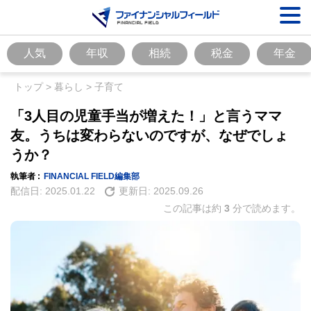
人気
年収
相続
税金
年金
トップ
>
暮らし
>
子育て
「3人目の児童手当が増えた！」と言うママ
友。うちは変わらないのですが、なぜでしょ
うか？
執筆者 :
FINANCIAL FIELD編集部
配信日:
2025.01.22
更新日:
2025.09.26
この記事は約
3
分で読めます。