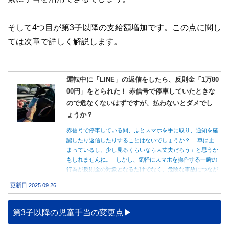
そして4つ目が第3子以降の支給額増加です。この点に関し
ては次章で詳しく解説します。
運転中に「LINE」の返信をしたら、反則金「1万80
00円」をとられた！ 赤信号で停車していたときな
ので危なくないはずですが、払わないとダメでし
ょうか？
赤信号で停車している間、ふとスマホを手に取り、通知を確
認したり返信したりすることはないでしょうか？ 「車は止
まっているし、少し見るくらいなら大丈夫だろう」と思うか
もしれませんね。 しかし、気軽にスマホを操作する一瞬の
行為が反則金の対象となるだけでなく、危険な事故につなが
る可能性もあります。本記事では、赤信号で停車中のスマホ
更新日:2025.09.26
操作が違反になる事例や、反則金の支払い義務について詳し
く解説します。
第3子以降の児童手当の変更点