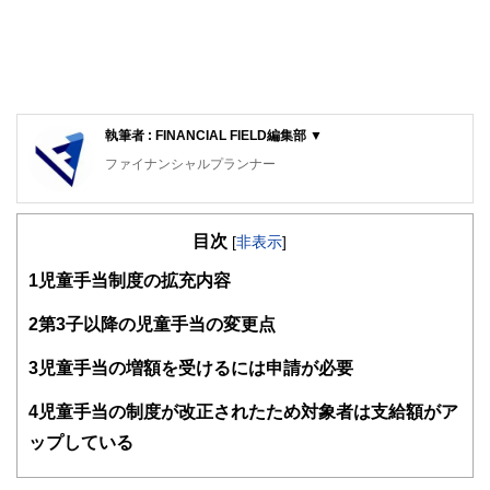
執筆者 : FINANCIAL FIELD編集部 ▼
ファイナンシャルプランナー
FinancialField編集部は、金融、経済に関する記事を、日々
の暮らしにどのような影響を与えるかという視点で、お金の
目次
知識がない方でも理解できるようわかりやすく発信していま
[
非表示
]
す。
1
児童手当制度の拡充内容
編集部のメンバーは、ファイナンシャルプランナーの資格取
得者を中心に「お金や暮らし」に関する書籍・雑誌の編集経
2
第3子以降の児童手当の変更点
験者で構成され、企画立案から記事掲載まですべての工程に
関わることで、読者目線のコンテンツを追求しています。
3
児童手当の増額を受けるには申請が必要
FinancialFieldの特徴は、ファイナンシャルプランナー、弁
4
児童手当の制度が改正されたため対象者は支給額がア
護士、税理士、宅地建物取引士、相続診断士、住宅ローンア
ドバイザー、DCプランナー、公認会計士、社会保険労務
ップしている
士、行政書士、投資アナリスト、キャリアコンサルタントな
ど150名以上の有資格者を執筆者・監修者として迎え、むず