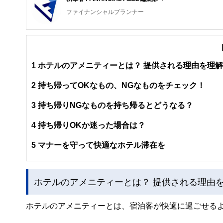
ファイナンシャルプランナー
FinancialField編集部は、金融、経済に関する記
るようわかりやすく発信しています。
編集部のメンバーは、ファイナンシャルプランナーの資格
案から記事掲載まですべての工程に関わることで、読者目
1
ホテルのアメニティーとは？ 提供される理由を理
FinancialFieldの特徴は、ファイナンシャルプラ
2
持ち帰ってOKなもの、NGなものをチェック！
ー、公認会計士、社会保険労務士、行政書士、投資アナリ
え、むずかしく感じられる年金や税金、相続、保険、ロー
3
持ち帰りNGなものを持ち帰るとどうなる？
このように編集経験豊富なメンバーと金融や経済に精通し
4
持ち帰りOKか迷った場合は？
と、読み応えのあるコンテンツと確かな情報発信を実現し
私たちは、快適でより良い生活のアイデアを提供するお金
5
マナーを守って快適なホテル滞在を
ホテルのアメニティーとは？ 提供される理由
ホテルのアメニティーとは、宿泊客が快適に過ごせる