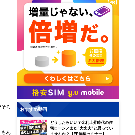
【PR】
がそろ
おすすめ動画
どうしたらいい？金利上昇時代の住
宅ローン／まだ”大丈夫”と思ってい
ともあ
ませんか？【FP無料セミナー】