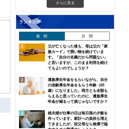
さらに見る
解でき
ランキング
画立
週 間
月 間
父が亡くなった後も、母は父の「家
ンナ
族カード」で買い物を続けていま
迎
す。「自分の名義だから問題ない」
と言いますが、このまま利用を続け
こ
てもよいのでしょうか？
遺族厚生年金をもらいながら、自分
の老齢厚生年金をもらう年齢（65
歳）になりました。両方とも全額も
らえると思っていたのに、遺族厚生
年金が減るって損じゃないですか？
娘夫婦が仕事の日は毎日孫の夕飯を
作っています。家計への負担も増え
てきましたが、祖父母なら無償で協