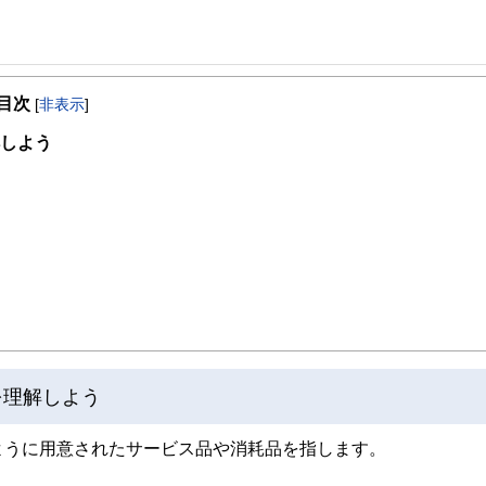
事を、日々の暮らしにどのような影響を与えるかという視点で、お金の知識がない方でも理
目次
[
非表示
]
取得者を中心に「お金や暮らし」に関する書籍・雑誌の編集経験者で構成され、企
線のコンテンツを追求しています。
解しよう
ンナー、弁護士、税理士、宅地建物取引士、相続診断士、住宅ローンアドバイザー、DCプラ
スト、キャリアコンサルタントなど150名以上の有資格者を執筆者・監修者として
ンなどの話をわかりやすく発信している点です。
た執筆者・監修者による執筆体制を築くことで、内容のわかりやすさはもちろんの
ています。
のコンシェルジュを目指します。
を理解しよう
ように用意されたサービス品や消耗品を指します。