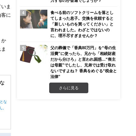
力するのが普通でしょうか？
ていま
食べる前のソフトクリームを落とし
泊客に
てしまった息子。交換を依頼すると
「新しいものを買ってください」と
言われました。わざとではないの
に、理不尽すぎませんか？
うか
父の葬儀で「香典80万円」を“母の生
れま
活費”に使ったら、兄から「相続財産
だから分けろ」と言われ困惑…“喪主
は母親”でしたし、兄弟では受け取れ
ないですよね？ 香典をめぐる“税金と
法律”
な
さらに見る
とな
ん。