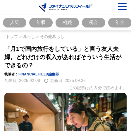
人気
年収
相続
税金
年金
トップ
>
暮らし
>
その他暮らし
「月1で国内旅行をしている」と言う友人夫
婦。どれだけの収入があればそういう生活が
できるの？
執筆者 :
FINANCIAL FIELD編集部
配信日:
2025.02.08
更新日:
2025.09.26
この記事は約
3
分で読めます。