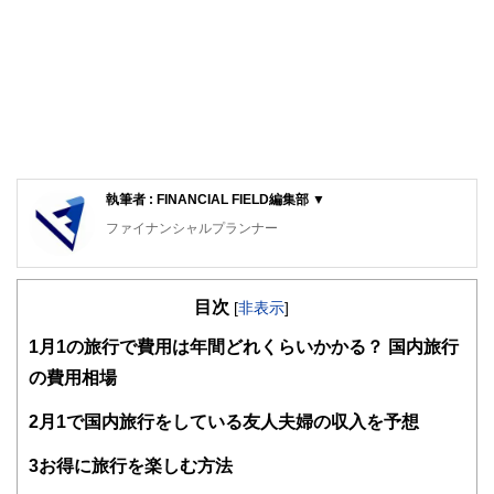
執筆者 : FINANCIAL FIELD編集部 ▼
ファイナンシャルプランナー
FinancialField編集部は、金融、経済に関する記事を、日々
の暮らしにどのような影響を与えるかという視点で、お金の
目次
知識がない方でも理解できるようわかりやすく発信していま
[
非表示
]
す。
1
月1の旅行で費用は年間どれくらいかかる？ 国内旅行
編集部のメンバーは、ファイナンシャルプランナーの資格取
の費用相場
得者を中心に「お金や暮らし」に関する書籍・雑誌の編集経
験者で構成され、企画立案から記事掲載まですべての工程に
2
月1で国内旅行をしている友人夫婦の収入を予想
関わることで、読者目線のコンテンツを追求しています。
FinancialFieldの特徴は、ファイナンシャルプランナー、弁
3
お得に旅行を楽しむ方法
護士、税理士、宅地建物取引士、相続診断士、住宅ローンア