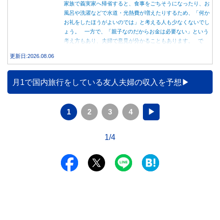
家族で義実家へ帰省すると、食事をごちそうになったり、お
風呂や洗濯などで水道・光熱費が増えたりするため、「何か
お礼をしたほうがよいのでは」と考える人も少なくないでし
ょう。 一方で、「親子なのだからお金は必要ない」という
考え方もあり、夫婦で意見が分かることもあります。 で
は、実際に義実家へ泊まる際、お金を渡している家庭はどの
更新日:2026.08.06
くらいあるのでしょうか。本記事では、帰省時に宿泊費を渡
す家庭の割合や、感謝の気持ちを伝える方法について解説し
ます。
月1で国内旅行をしている友人夫婦の収入を予想
1
2
3
4
▶
1/4