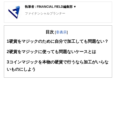
執筆者 : FINANCIAL FIELD編集部 ▼
ファイナンシャルプランナー
FinancialField編集部は、金融、経済に関する記事を、日々
の暮らしにどのような影響を与えるかという視点で、お金の
目次
知識がない方でも理解できるようわかりやすく発信していま
[
非表示
]
す。
1
硬貨をマジックのために自分で加工しても問題ない？
編集部のメンバーは、ファイナンシャルプランナーの資格取
得者を中心に「お金や暮らし」に関する書籍・雑誌の編集経
2
硬貨をマジックに使っても問題ないケースとは
験者で構成され、企画立案から記事掲載まですべての工程に
関わることで、読者目線のコンテンツを追求しています。
3
コインマジックを本物の硬貨で行うなら加工がいらな
FinancialFieldの特徴は、ファイナンシャルプランナー、弁
いものにしよう
護士、税理士、宅地建物取引士、相続診断士、住宅ローンア
ドバイザー、DCプランナー、公認会計士、社会保険労務
士、行政書士、投資アナリスト、キャリアコンサルタントな
ど150名以上の有資格者を執筆者・監修者として迎え、むず
かしく感じられる年金や税金、相続、保険、ローンなどの話
をわかりやすく発信している点です。
このように編集経験豊富なメンバーと金融や経済に精通した
執筆者・監修者による執筆体制を築くことで、内容のわかり
やすさはもちろんのこと、読み応えのあるコンテンツと確か