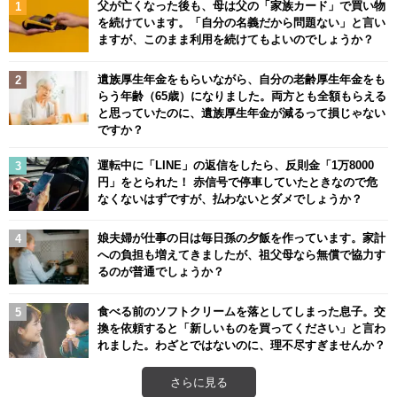
父が亡くなった後も、母は父の「家族カード」で買い物
を続けています。「自分の名義だから問題ない」と言い
ますが、このまま利用を続けてもよいのでしょうか？
遺族厚生年金をもらいながら、自分の老齢厚生年金をも
らう年齢（65歳）になりました。両方とも全額もらえる
と思っていたのに、遺族厚生年金が減るって損じゃない
ですか？
運転中に「LINE」の返信をしたら、反則金「1万8000
円」をとられた！ 赤信号で停車していたときなので危
なくないはずですが、払わないとダメでしょうか？
娘夫婦が仕事の日は毎日孫の夕飯を作っています。家計
への負担も増えてきましたが、祖父母なら無償で協力す
るのが普通でしょうか？
食べる前のソフトクリームを落としてしまった息子。交
換を依頼すると「新しいものを買ってください」と言わ
れました。わざとではないのに、理不尽すぎませんか？
さらに見る