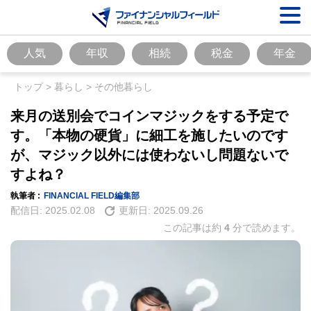
人気
年収
相続
税金
年金
トップ
>
暮らし
>
その他暮らし
来月の送別会でコインマジックをする予定で
す。「本物の硬貨」に細工を施したいのです
が、マジック以外には使わないし問題ないで
すよね？
執筆者 :
FINANCIAL FIELD編集部
配信日:
2025.02.08
更新日:
2025.09.26
この記事は約
4
分で読めます。