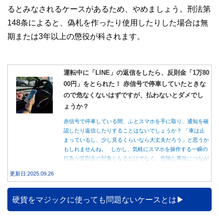
るとみなされるケースがあるため、やめましょう。刑法第
148条によると、偽札を作ったり使用したりした場合は無
期または3年以上の懲役が科されます。
運転中に「LINE」の返信をしたら、反則金「1万80
00円」をとられた！ 赤信号で停車していたときな
ので危なくないはずですが、払わないとダメでし
ょうか？
赤信号で停車している間、ふとスマホを手に取り、通知を確
認したり返信したりすることはないでしょうか？ 「車は止
まっているし、少し見るくらいなら大丈夫だろう」と思うか
もしれませんね。 しかし、気軽にスマホを操作する一瞬の
行為が反則金の対象となるだけでなく、危険な事故につなが
る可能性もあります。本記事では、赤信号で停車中のスマホ
更新日:2025.09.26
操作が違反になる事例や、反則金の支払い義務について詳し
く解説します。
硬貨をマジックに使っても問題ないケースとは