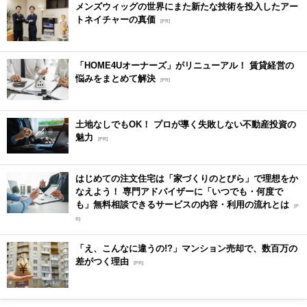
メンズウィッグの世界にまた新たな技術を投入したアー
トネイチャーの真価
[PR]
「HOME4Uオーナーズ」がリニューアル！ 賃貸経営の
悩みをまとめて解決
[PR]
土地なしでもOK！ プロが導く失敗しない不動産投資の
魅力
[PR]
はじめての注文住宅は「家づくりのとびら」で理想をか
なえよう！ 専門アドバイザーに「いつでも・何度で
も」無料相談できるサービスの内容・利用の流れとは
[P
R]
「え、こんなに違うの!?」マンション売却で、数百万の
差がつく理由
[PR]