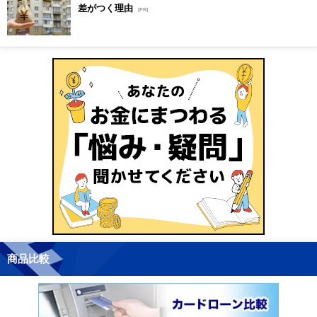
差がつく理由
[PR]
商品比較