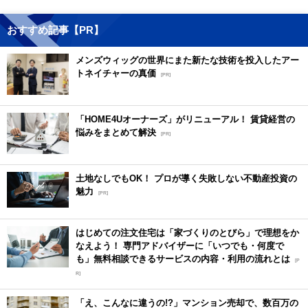
おすすめ記事【PR】
メンズウィッグの世界にまた新たな技術を投入したアー
トネイチャーの真価
[PR]
「HOME4Uオーナーズ」がリニューアル！ 賃貸経営の
悩みをまとめて解決
[PR]
土地なしでもOK！ プロが導く失敗しない不動産投資の
魅力
[PR]
はじめての注文住宅は「家づくりのとびら」で理想をか
なえよう！ 専門アドバイザーに「いつでも・何度で
も」無料相談できるサービスの内容・利用の流れとは
[P
R]
「え、こんなに違うの!?」マンション売却で、数百万の