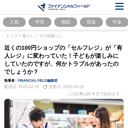
人気
年収
相続
税金
年金
トップ
>
暮らし
>
その他暮らし
近くの100円ショップの「セルフレジ」が「有
人レジ」に変わっていた！子どもが楽しみに
していたのですが、何かトラブルがあったの
でしょうか？
執筆者 :
FINANCIAL FIELD編集部
配信日:
2025.02.18
更新日:
2025.09.26
この記事は約
3
分で読めます。