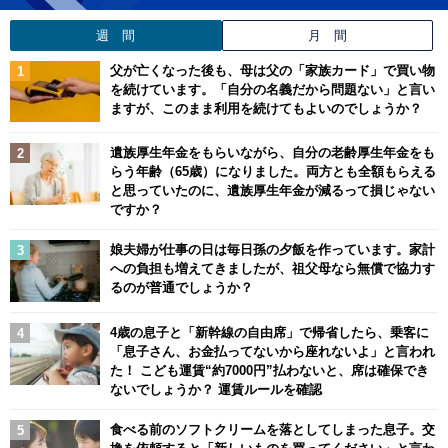
週 間
月 間
父が亡くなった後も、母は父の「家族カード」で買い物
を続けています。「自分の名義だから問題ない」と言い
ますが、このまま利用を続けてもよいのでしょうか？
遺族厚生年金をもらいながら、自分の老齢厚生年金をも
らう年齢（65歳）になりました。両方とも全額もらえる
と思っていたのに、遺族厚生年金が減るって損じゃない
ですか？
娘夫婦が仕事の日は毎日孫の夕飯を作っています。家計
への負担も増えてきましたが、祖父母なら無償で協力す
るのが普通でしょうか？
4歳の息子と「新幹線の自由席」で帰省したら、乗客に
「息子さん、お金払ってないから座れないよ」と言われ
た！ こども運賃“約7000円”払わないと、席は確保でき
ないでしょうか？ 運賃ルールを確認
食べる前のソフトクリームを落としてしまった息子。交
換を依頼すると「新しいものを買ってください」と言わ