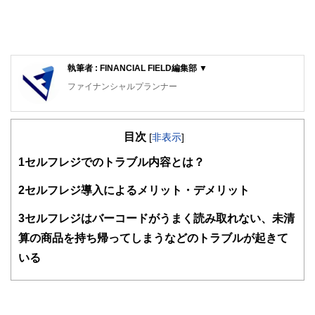
執筆者 : FINANCIAL FIELD編集部 ▼
ファイナンシャルプランナー
FinancialField編集部は、金融、経済に関する記事を、日々
の暮らしにどのような影響を与えるかという視点で、お金の
目次
知識がない方でも理解できるようわかりやすく発信していま
[
非表示
]
す。
1
セルフレジでのトラブル内容とは？
編集部のメンバーは、ファイナンシャルプランナーの資格取
得者を中心に「お金や暮らし」に関する書籍・雑誌の編集経
2
セルフレジ導入によるメリット・デメリット
験者で構成され、企画立案から記事掲載まですべての工程に
関わることで、読者目線のコンテンツを追求しています。
3
セルフレジはバーコードがうまく読み取れない、未清
FinancialFieldの特徴は、ファイナンシャルプランナー、弁
算の商品を持ち帰ってしまうなどのトラブルが起きて
護士、税理士、宅地建物取引士、相続診断士、住宅ローンア
いる
ドバイザー、DCプランナー、公認会計士、社会保険労務
士、行政書士、投資アナリスト、キャリアコンサルタントな
ど150名以上の有資格者を執筆者・監修者として迎え、むず
かしく感じられる年金や税金、相続、保険、ローンなどの話
をわかりやすく発信している点です。