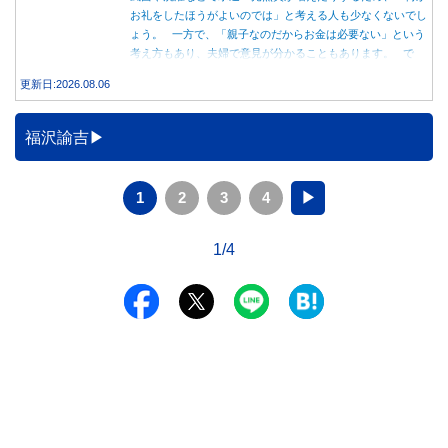
お礼をしたほうがよいのでは」と考える人も少なくないでし
ょう。 一方で、「親子なのだからお金は必要ない」という
考え方もあり、夫婦で意見が分かることもあります。 で
は、実際に義実家へ泊まる際、お金を渡している家庭はどの
更新日:2026.08.06
くらいあるのでしょうか。本記事では、帰省時に宿泊費を渡
す家庭の割合や、感謝の気持ちを伝える方法について解説し
ます。
福沢諭吉
1
2
3
4
▶
1/4