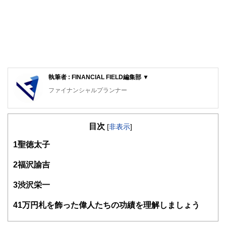
執筆者 : FINANCIAL FIELD編集部 ▼
ファイナンシャルプランナー
FinancialField編集部は、金融、経済に関する記事を、日々
の暮らしにどのような影響を与えるかという視点で、お金の
目次
知識がない方でも理解できるようわかりやすく発信していま
[
非表示
]
す。
1
聖徳太子
編集部のメンバーは、ファイナンシャルプランナーの資格取
得者を中心に「お金や暮らし」に関する書籍・雑誌の編集経
2
福沢諭吉
験者で構成され、企画立案から記事掲載まですべての工程に
関わることで、読者目線のコンテンツを追求しています。
3
渋沢栄一
FinancialFieldの特徴は、ファイナンシャルプランナー、弁
4
1万円札を飾った偉人たちの功績を理解しましょう
護士、税理士、宅地建物取引士、相続診断士、住宅ローンア
ドバイザー、DCプランナー、公認会計士、社会保険労務
士、行政書士、投資アナリスト、キャリアコンサルタントな