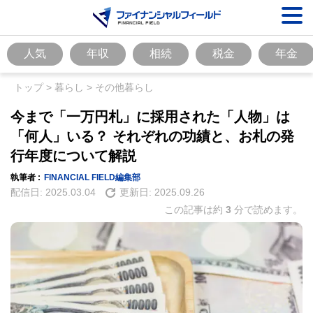
人気
年収
相続
税金
年金
トップ
>
暮らし
>
その他暮らし
今まで「一万円札」に採用された「人物」は
「何人」いる？ それぞれの功績と、お札の発
行年度について解説
執筆者 :
FINANCIAL FIELD編集部
配信日:
2025.03.04
更新日:
2025.09.26
この記事は約
3
分で読めます。