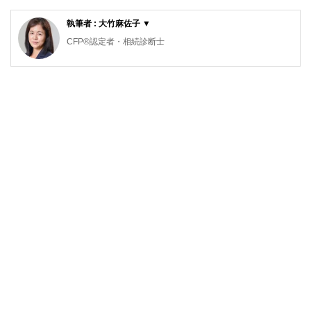
執筆者 : 大竹麻佐子 ▼
CFP®認定者・相続診断士
ゆめプランニング笑顔相続･FP事務所 代表
証券会社、銀行、保険会社など金融機関での業務を経て現在
に至る。家計管理に役立つのでは、との思いからAFP取得
（2000年）、日本FP協会東京支部主催地域イベントへの参
加をきっかけにFP活動開始（2011年）、日本FP協会 「くら
しとお金のFP相談室」相談員（2016年）。
「目の前にいるその人が、より豊かに、よりよくなるため
に、今できること」を考え、サポートし続ける。
従業員向け「50代からのライフデザイン」セミナーや個人相
談、生活するの観点から学ぶ「お金の基礎知識」講座など開
催。
2人の男子（高3と小6）の母。品川区在住
ゆめプランニング笑顔相続･FP事務所 代表
https://fp-yu
meplan.com/