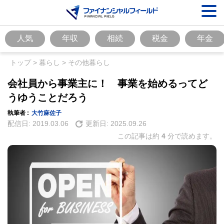
人気
年収
相続
税金
年金
トップ
>
暮らし
>
その他暮らし
会社員から事業主に！ 事業を始めるってど
うゆうことだろう
執筆者 :
大竹麻佐子
配信日:
2019.03.06
更新日:
2025.09.26
この記事は約
4
分で読めます。