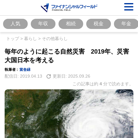
人気
年収
相続
税金
年金
トップ
>
暮らし
>
その他暮らし
毎年のように起こる自然災害 2019年、災害
大国日本を考える
執筆者 :
當舎緑
配信日:
2019.04.13
更新日:
2025.09.26
この記事は約
4
分で読めます。