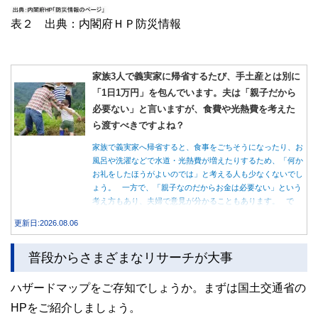
表２ 出典：内閣府ＨＰ防災情報
家族3人で義実家に帰省するたび、手土産とは別に
「1日1万円」を包んでいます。夫は「親子だから
必要ない」と言いますが、食費や光熱費を考えた
ら渡すべきですよね？
家族で義実家へ帰省すると、食事をごちそうになったり、お
風呂や洗濯などで水道・光熱費が増えたりするため、「何か
お礼をしたほうがよいのでは」と考える人も少なくないでし
ょう。 一方で、「親子なのだからお金は必要ない」という
考え方もあり、夫婦で意見が分かることもあります。 で
は、実際に義実家へ泊まる際、お金を渡している家庭はどの
更新日:2026.08.06
くらいあるのでしょうか。本記事では、帰省時に宿泊費を渡
す家庭の割合や、感謝の気持ちを伝える方法について解説し
普段からさまざまなリサーチが大事
ます。
ハザードマップをご存知でしょうか。まずは国土交通省の
HPをご紹介しましょう。