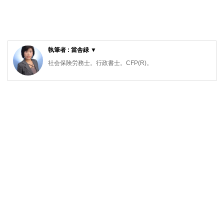
執筆者 : 當舎緑 ▼
社会保険労務士。行政書士。CFP(R)。
阪神淡路大震災の経験から、法律やお金の大切さを実感し、
開業後は、顧問先の会社の労働保険関係や社会保険関係の手
続き、相談にのる傍ら、一般消費者向けのセミナーや執筆活
動も精力的に行っている。著書は、「3級FP過去問題集」(金
融ブックス）。「子どもにかけるお金の本」（主婦の友社）
「もらい忘れ年金の受け取り方」（近代セールス社）など。
女2人男1人の3児の母でもある。