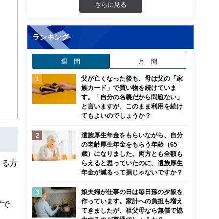
さらに見る
ランキング
週 間
月 間
父が亡くなった後も、母は父の「家
族カード」で買い物を続けていま
す。「自分の名義だから問題ない」
と言いますが、このまま利用を続け
てもよいのでしょうか？
遺族厚生年金をもらいながら、自分
の老齢厚生年金をもらう年齢（65
歳）になりました。両方とも全額も
きる方
らえると思っていたのに、遺族厚生
年金が減るって損じゃないですか？
娘夫婦が仕事の日は毎日孫の夕飯を
作っています。家計への負担も増え
ずで
てきましたが、祖父母なら無償で協