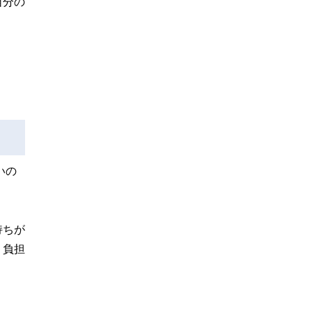
自分の
いの
持ちが
、負担