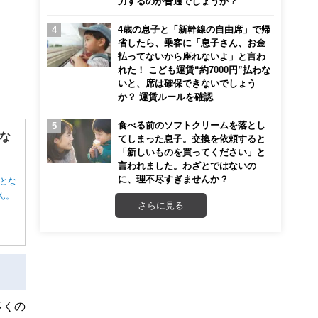
力するのが普通でしょうか？
4歳の息子と「新幹線の自由席」で帰
省したら、乗客に「息子さん、お金
払ってないから座れないよ」と言わ
れた！ こども運賃“約7000円”払わな
いと、席は確保できないでしょう
か？ 運賃ルールを確認
食べる前のソフトクリームを落とし
な
てしまった息子。交換を依頼すると
「新しいものを買ってください」と
言われました。わざとではないの
に、理不尽すぎませんか？
とな
ん。
さらに見る
多くの