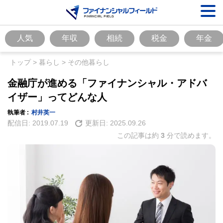
人気
年収
相続
税金
年金
トップ
>
暮らし
>
その他暮らし
金融庁が進める「ファイナンシャル・アドバ
イザー」ってどんな人
執筆者 :
村井英一
配信日:
2019.07.19
更新日:
2025.09.26
この記事は約
3
分で読めます。