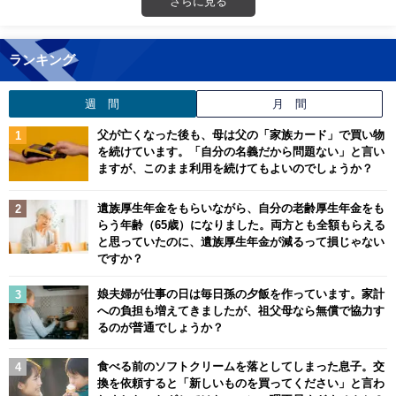
さらに見る
ランキング
週 間
月 間
父が亡くなった後も、母は父の「家族カード」で買い物
を続けています。「自分の名義だから問題ない」と言い
ますが、このまま利用を続けてもよいのでしょうか？
遺族厚生年金をもらいながら、自分の老齢厚生年金をも
らう年齢（65歳）になりました。両方とも全額もらえる
と思っていたのに、遺族厚生年金が減るって損じゃない
ですか？
娘夫婦が仕事の日は毎日孫の夕飯を作っています。家計
への負担も増えてきましたが、祖父母なら無償で協力す
るのが普通でしょうか？
食べる前のソフトクリームを落としてしまった息子。交
換を依頼すると「新しいものを買ってください」と言わ