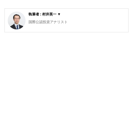
執筆者 : 村井英一 ▼
国際公認投資アナリスト
1級ファイナンシャル・プランニング技能士、日本証券アナ
リスト検定会員
大手証券会社で法人営業、個人営業、投資相談業務を担当。
2004年にファイナンシャル・プランナーとして独立し、相
談者の立場にたった顧客本位のコンサルタントを行う。特
に、ライフプランニング、資産運用、住宅ローンなどを得意
分野とする。近年は、ひきこもりや精神障害者家族の生活設
計、高齢者介護の問題などに注力している。