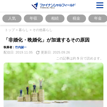
人気
年収
相続
税金
年金
トップ
>
暮らし
>
その他暮らし
「非婚化・晩婚化」が加速するその原因
執筆者 :
竹内誠一
配信日:
2019.11.05
更新日:
2025.09.26
この記事は約
5
分で読めます。