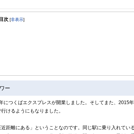
ンニングを28年間経営。その実績から明治大学リバティアカデミーでライティング
目次
筆活動をはじめ、副業・起業関連の記事を夕刊フジ、東洋経済などに寄稿しています
[
非表示
]
方改革だと考えています。
ワー
年につくばエクスプレスが開業しました。そしてまた、2015年
で行けるようにもなりました。
至近距離にある」ということなのです。同じ駅に乗り入れてい