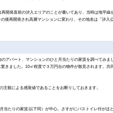
)には再開発直前の汐入エリアのことが書いてあり、当時は地平線
その後再開発され高層マンションに変わり、その地名は「汐入
内のアパート、マンションのひと月当たりの家賃を調べてみま
驚きました。10㎡程度で３万円台の物件が散見されます。共
者の主観による感覚値であることをお断りしておきます。
と月当たりの家賃:以下同）が中心。さすがにバストイレ付がほ