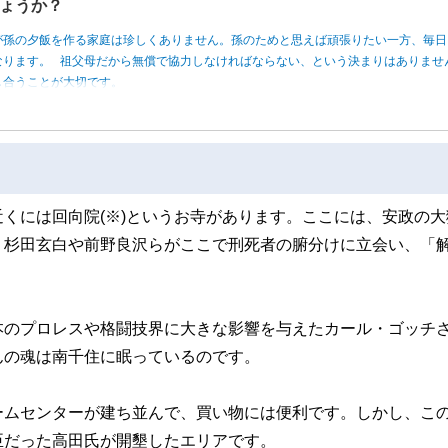
ょうか？
が孫の夕飯を作る家庭は珍しくありません。孫のためと思えば頑張りたい一方、毎日
なります。 祖父母だから無償で協力しなければならない、という決まりはありませ
し合うことが大切です。
くには回向院(※)というお寺があります。ここには、安政の大
、杉田玄白や前野良沢らがここで刑死者の腑分けに立会い、「
本のプロレスや格闘技界に大きな影響を与えたカール・ゴッチ
んの魂は南千住に眠っているのです。
ームセンターが建ち並んで、買い物には便利です。しかし、こ
臣だった高田氏が開墾したエリアです。