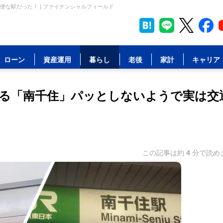
な駅だった！ | ファイナンシャルフィールド
ローン
資産運用
暮らし
老後
家計
キャリア
る「南千住」パッとしないようで実は交
この記事は約
4
分で読め