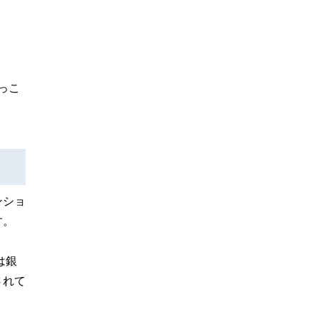
っこ
ンショ
す。
は銀
されて