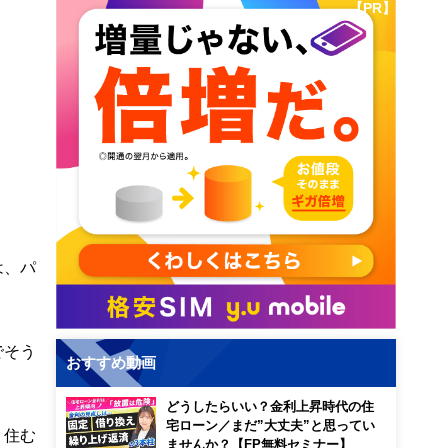
【PR】
は、パ
でそう
おすすめ動画
どうしたらいい？金利上昇時代の住
宅ローン／まだ”大丈夫”と思ってい
く住む
ませんか？【FP無料セミナー】