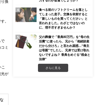
力するのが普通でしょうか？
乗り換
食べる前のソフトクリームを落とし
てしまった息子。交換を依頼すると
「新しいものを買ってください」と
です。
言われました。わざとではないの
に、理不尽すぎませんか？
父の葬儀で「香典80万円」を“母の生
らで
活費”に使ったら、兄から「相続財産
だから分けろ」と言われ困惑…“喪主
のコミ
は母親”でしたし、兄弟では受け取れ
ないですよね？ 香典をめぐる“税金と
法律”
いこ
さらに見る
観光が
な