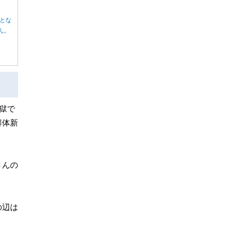
とな
ん。
獄で
解体新
さんの
の辺は