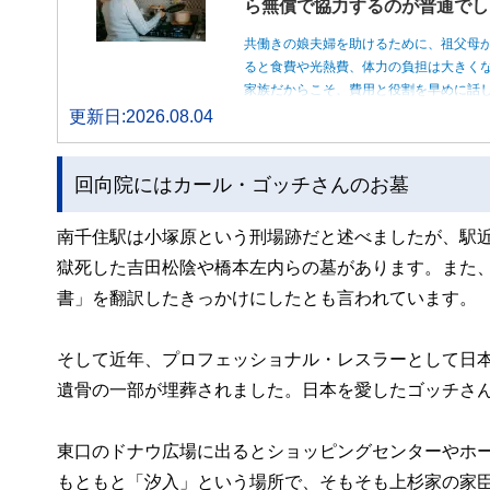
ら無償で協力するのが普通でし
共働きの娘夫婦を助けるために、祖父母
ると食費や光熱費、体力の負担は大きく
家族だからこそ、費用と役割を早めに話
更新日:2026.08.04
回向院にはカール・ゴッチさんのお墓
南千住駅は小塚原という刑場跡だと述べましたが、駅近
獄死した吉田松陰や橋本左内らの墓があります。また
書」を翻訳したきっかけにしたとも言われています。
そして近年、プロフェッショナル・レスラーとして日
遺骨の一部が埋葬されました。日本を愛したゴッチさ
東口のドナウ広場に出るとショッピングセンターやホ
もともと「汐入」という場所で、そもそも上杉家の家