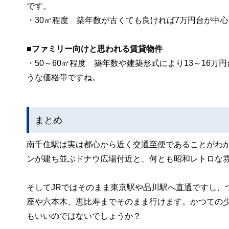
です。
・30㎡程度 築年数が古くても良ければ7万円台が中心
■ファミリー向けと思われる賃貸物件
・50～60㎡程度 築年数や建築形式により13～16
うな価格帯ですね。
まとめ
南千住駅は実は都心から近く交通至便であることがわ
ンが建ち並ぶドナウ広場付近と、何とも昭和レトロな
そしてJRではそのまま東京駅や品川駅へ直通ですし、
座や六本木、恵比寿までそのまま行けます。かつての
もいいのではないでしょうか？