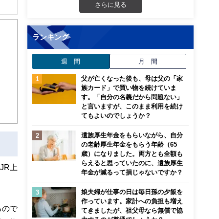
さらに見る
の講
。副
ランキング
週 間
月 間
父が亡くなった後も、母は父の「家
族カード」で買い物を続けていま
す。「自分の名義だから問題ない」
と言いますが、このまま利用を続け
てもよいのでしょうか？
遺族厚生年金をもらいながら、自分
の老齢厚生年金をもらう年齢（65
歳）になりました。両方とも全額も
らえると思っていたのに、遺族厚生
JR上
年金が減るって損じゃないですか？
娘夫婦が仕事の日は毎日孫の夕飯を
作っています。家計への負担も増え
るので
てきましたが、祖父母なら無償で協