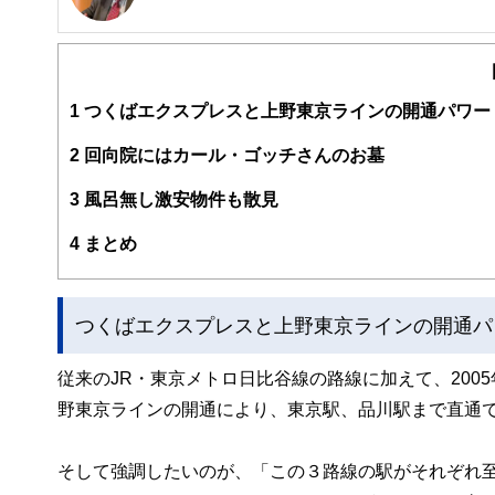
明治大学リバティアカデミー講師
ビジネスコンテンツ制作の有限会社ガーデンシティ・プラ
師をつとめています。7年前から「ローリスク独立」の執
業解禁時代を迎え、「収入の多角化」こそほんとうの働き
1
つくばエクスプレスと上野東京ラインの開通パワー
2
回向院にはカール・ゴッチさんのお墓
3
風呂無し激安物件も散見
4
まとめ
つくばエクスプレスと上野東京ラインの開通パ
従来のJR・東京メトロ日比谷線の路線に加えて、2005
野東京ラインの開通により、東京駅、品川駅まで直通
そして強調したいのが、「この３路線の駅がそれぞれ