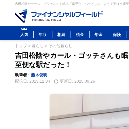
吉田松陰やカール・ゴッチさんも眠る「南千住」パッとしないようで実は交通至便
人気
年収
相続
税金
年金
保険
トップ
>
暮らし
>
その他暮らし
吉田松陰やカール・ゴッチさんも眠
至便な駅だった！
執筆者 :
藤木俊明
配信日:
2019.12.04
更新日:
2025.09.26