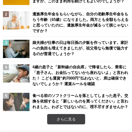
ますが、このまま利用を続けてもよいのでしょうか？
遺族厚生年金をもらいながら、自分の老齢厚生年金をも
らう年齢（65歳）になりました。両方とも全額もらえる
と思っていたのに、遺族厚生年金が減るって損じゃない
ですか？
娘夫婦が仕事の日は毎日孫の夕飯を作っています。家計
への負担も増えてきましたが、祖父母なら無償で協力す
るのが普通でしょうか？
4歳の息子と「新幹線の自由席」で帰省したら、乗客に
「息子さん、お金払ってないから座れないよ」と言われ
た！ こども運賃“約7000円”払わないと、席は確保でき
ないでしょうか？ 運賃ルールを確認
食べる前のソフトクリームを落としてしまった息子。交
換を依頼すると「新しいものを買ってください」と言わ
れました。わざとではないのに、理不尽すぎませんか？
さらに見る