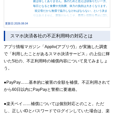
庭は珍しくありません。孫のためと思えば頑張りたい一方、
毎日となると食費や光熱費、体力の負担は大きくなります。
祖父母だから無償で協力しなければならない、という決ま
りはありません。家族だからこそ、費用と役割を早めに話し
合うことが大切です。
更新日:2026.08.04
スマホ決済各社の不正利用時の対応とは
アプリ情報マガジン「Appliv(アプリヴ)」が実施した調査
で「利用したことがあるスマホ決済サービス」の上位に輝
いた5社の、不正利用時の補償内容について見てみましょ
う。
●PayPay……基本的に被害の全額を補償。不正利用されて
から60日以内にPayPayと警察に要連絡。
●楽天ペイ……補償については個別対応とのこと。ただ
し、正しいIDとパスワードでログインしていた場合は、楽