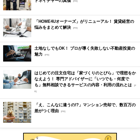
トネイチャーの真価
[PR]
「HOME4Uオーナーズ」がリニューアル！ 賃貸経営の
悩みをまとめて解決
[PR]
土地なしでもOK！ プロが導く失敗しない不動産投資の
魅力
[PR]
はじめての注文住宅は「家づくりのとびら」で理想をか
なえよう！ 専門アドバイザーに「いつでも・何度で
も」無料相談できるサービスの内容・利用の流れとは
[P
R]
「え、こんなに違うの!?」マンション売却で、数百万の
差がつく理由
[PR]