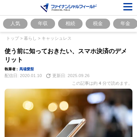
人気
年収
相続
税金
年金
トップ
>
暮らし
>
キャッシュレス
使う前に知っておきたい、スマホ決済のデメ
リット
執筆者 :
馬場愛梨
配信日:
2020.01.10
更新日:
2025.09.26
この記事は約
4
分で読めます。