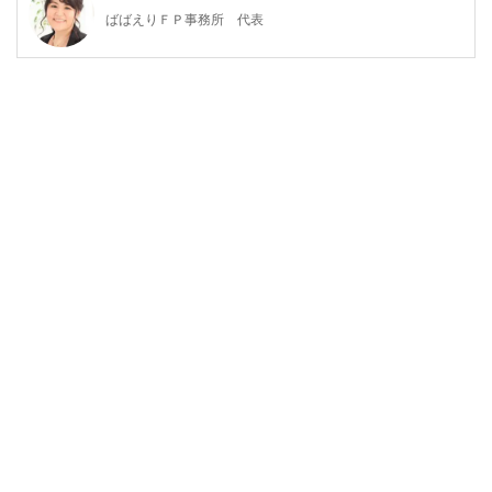
ばばえりＦＰ事務所 代表
自身が過去に「貧困女子」状態でつらい思いをしたことか
ら、お金について猛勉強。銀行・保険・不動産などお金にま
つわる業界での勤務を経て、独立。
過去の自分のような、お金や仕事で悩みを抱えつつ毎日がん
ばる人の良き相談相手となれるよう日々邁進中。むずかしい
と思われて避けられがち、でも大切なお金の話を、ゆるくほ
ぐしてお伝えする仕事をしています。平成元年生まれの大阪
人。
https://babaeri.com/