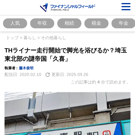
人気
年収
相続
税金
年金
トップ
>
暮らし
>
その他暮らし
THライナー走行開始で脚光を浴びるか？埼玉
東北部の謎帝国「久喜」
執筆者 :
藤木俊明
配信日:
2020.02.10
更新日:
2025.09.26
この記事は約
4
分で読めます。