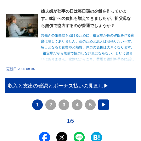
娘夫婦が仕事の日は毎日孫の夕飯を作っていま
す。家計への負担も増えてきましたが、祖父母な
ら無償で協力するのが普通でしょうか？
共働きの娘夫婦を助けるために、祖父母が孫の夕飯を作る家
庭は珍しくありません。孫のためと思えば頑張りたい一方、
毎日となると食費や光熱費、体力の負担は大きくなります。
祖父母だから無償で協力しなければならない、という決ま
りはありません。家族だからこそ、費用と役割を早めに話し
合うことが大切です。
更新日:2026.08.04
収入と支出の確認とボーナス払いの見直し
1
2
3
4
5
▶
1/5