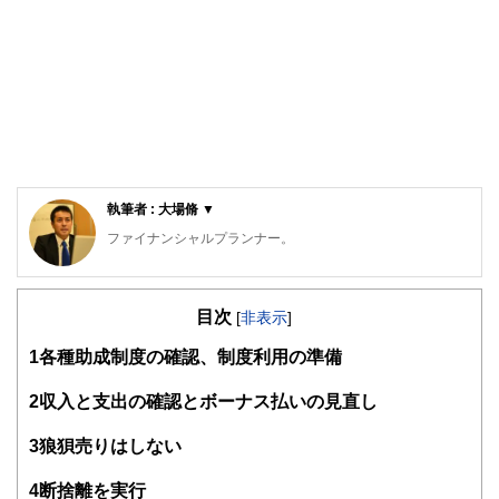
執筆者 : 大場脩 ▼
ファイナンシャルプランナー。
山形をベースに全国で活動する。
本人が地方在住、そして独身のため、独身向けのマネープラ
目次
ン、地方ならではのマネープラン実情に精通している。
[
非表示
]
得意分野は、専門用語を使わないお金の話、資産運用、確定
1
各種助成制度の確認、制度利用の準備
拠出年金、保険の見直し、地方在住者の教育資金など身近な
お金に関わること全般。
お金のことは前向きにシンプルに考えることがモットー。
2
収入と支出の確認とボーナス払いの見直し
ブログはほぼ毎日更新、専門用語を使わないわかりやすい説
明を心がけている。
3
狼狽売りはしない
地元山形の金融リテラシー向上のために日々奔走中。
https://fp-syu.com/
4
断捨離を実行