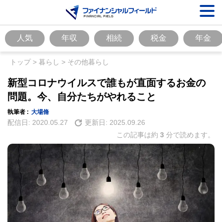
人気
年収
相続
税金
年金
トップ
>
暮らし
>
その他暮らし
新型コロナウイルスで誰もが直面するお金の
問題。今、自分たちがやれること
執筆者 :
大場脩
配信日:
2020.05.27
更新日:
2025.09.26
この記事は約
3
分で読めます。