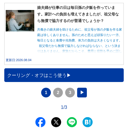
娘夫婦が仕事の日は毎日孫の夕飯を作っていま
す。家計への負担も増えてきましたが、祖父母な
ら無償で協力するのが普通でしょうか？
共働きの娘夫婦を助けるために、祖父母が孫の夕飯を作る家
庭は珍しくありません。孫のためと思えば頑張りたい一方、
毎日となると食費や光熱費、体力の負担は大きくなります。
祖父母だから無償で協力しなければならない、という決ま
りはありません。家族だからこそ、費用と役割を早めに話し
合うことが大切です。
更新日:2026.08.04
クーリング・オフはこう使う
1
2
3
▶
1/3