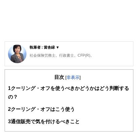
執筆者 : 當舎緑 ▼
社会保険労務士。行政書士。CFP(R)。
阪神淡路大震災の経験から、法律やお金の大切さを実感し、
開業後は、顧問先の会社の労働保険関係や社会保険関係の手
目次
続き、相談にのる傍ら、一般消費者向けのセミナーや執筆活
[
非表示
]
動も精力的に行っている。著書は、「3級FP過去問題集」(金
1
クーリング・オフを使うべきかどうかはどう判断する
融ブックス）。「子どもにかけるお金の本」（主婦の友社）
「もらい忘れ年金の受け取り方」（近代セールス社）など。
の？
女2人男1人の3児の母でもある。
2
クーリング・オフはこう使う
3
通信販売で気を付けるべきこと