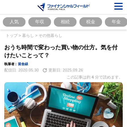
人気
年収
相続
税金
年金
トップ
>
暮らし
>
その他暮らし
おうち時間で変わった買い物の仕方。気を付
けたいことって？
執筆者 :
當舎緑
配信日:
2020.05.30
更新日:
2025.09.26
この記事は約
4
分で読めます。