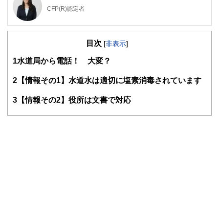
CFP(R)認定者
確定拠出年金相談ねっと認定FP
大学（工学部）卒業後、橋梁設計の会社で設計業務に携わ
目次
る。結婚で専業主婦となるが夫の独立を機に経理・総務に転
[
非表示
]
身。事業と家庭のファイナンシャル・プランナーとなる。コ
1
水道局から電話！ 大変？
ーチング資格も習得し、金銭面だけでなく心の面からも「幸
せに生きる」サポートをしている。4人の子の母。保険や金
融商品を売らない独立系ファイナンシャル・プランナー。
2
【情報その1】水道水は適切に塩素消毒されています
3
【情報その2】役所は文書で対応