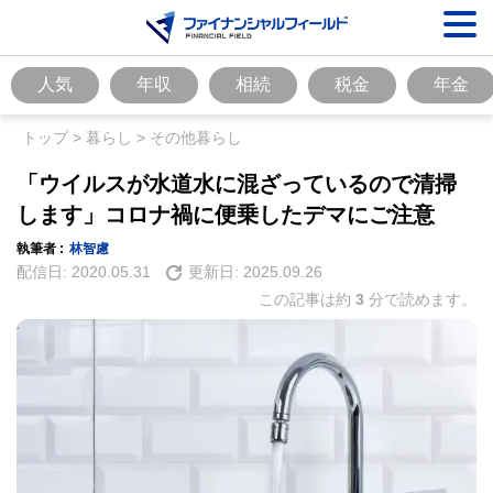
人気
年収
相続
税金
年金
トップ
>
暮らし
>
その他暮らし
「ウイルスが水道水に混ざっているので清掃
します」コロナ禍に便乗したデマにご注意
執筆者 :
林智慮
配信日:
2020.05.31
更新日:
2025.09.26
この記事は約
3
分で読めます。