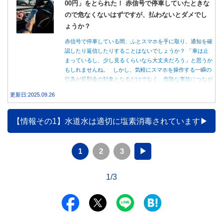
00円」をとられた！ 赤信号で停車していたときな
ので危なくないはずですが、払わないとダメでし
ょうか？
赤信号で停車している間、ふとスマホを手に取り、通知を確
認したり返信したりすることはないでしょうか？ 「車は止
まっているし、少し見るくらいなら大丈夫だろう」と思うか
もしれませんね。 しかし、気軽にスマホを操作する一瞬の
行為が反則金の対象となるだけでなく、危険な事故につなが
る可能性もあります。本記事では、赤信号で停車中のスマホ
更新日:2025.09.26
操作が違反になる事例や、反則金の支払い義務について詳し
く解説します。
【情報その1】水道水は適切に塩素消毒されています
1
2
3
▶
1/3