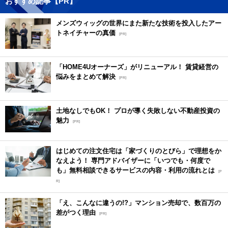
おすすめ記事【PR】
メンズウィッグの世界にまた新たな技術を投入したアー
トネイチャーの真価
[PR]
「HOME4Uオーナーズ」がリニューアル！ 賃貸経営の
悩みをまとめて解決
[PR]
土地なしでもOK！ プロが導く失敗しない不動産投資の
魅力
[PR]
はじめての注文住宅は「家づくりのとびら」で理想をか
なえよう！ 専門アドバイザーに「いつでも・何度で
も」無料相談できるサービスの内容・利用の流れとは
[P
R]
「え、こんなに違うの!?」マンション売却で、数百万の
差がつく理由
[PR]