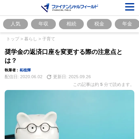
人気
年収
相続
税金
年金
トップ
>
暮らし
>
子育て
奨学金の返済口座を変更する際の注意点と
は？
執筆者 :
柘植輝
配信日:
2020.06.02
更新日:
2025.09.26
この記事は約
5
分で読めます。