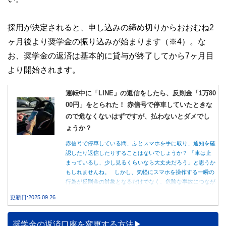
採用が決定されると、申し込みの締め切りからおおむね2
ヶ月後より奨学金の振り込みが始まります（※4）。な
お、奨学金の返済は基本的に貸与が終了してから7ヶ月目
より開始されます。
運転中に「LINE」の返信をしたら、反則金「1万80
00円」をとられた！ 赤信号で停車していたときな
ので危なくないはずですが、払わないとダメでし
ょうか？
赤信号で停車している間、ふとスマホを手に取り、通知を確
認したり返信したりすることはないでしょうか？ 「車は止
まっているし、少し見るくらいなら大丈夫だろう」と思うか
もしれませんね。 しかし、気軽にスマホを操作する一瞬の
行為が反則金の対象となるだけでなく、危険な事故につなが
る可能性もあります。本記事では、赤信号で停車中のスマホ
更新日:2025.09.26
操作が違反になる事例や、反則金の支払い義務について詳し
く解説します。
奨学金の返済口座を変更する方法