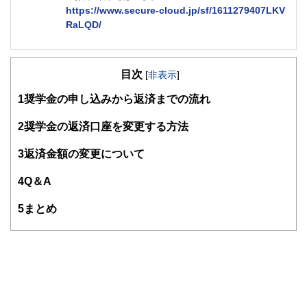
https://www.secure-cloud.jp/sf/1611279407LKV
RaLQD/
２級ファイナンシャルプランナー
大学在学中から行政書士、２級FP技能士、宅建士の資格を
目次
活かして活動を始める。
[
非表示
]
現在では行政書士・ファイナンシャルプランナーとして活躍
1
奨学金の申し込みから返済までの流れ
する傍ら、フリーライターとして精力的に活動中。広範な知
識をもとに市民法務から企業法務まで幅広く手掛ける。
2
奨学金の返済口座を変更する方法
3
返済金額の変更について
4
Q＆A
5
まとめ