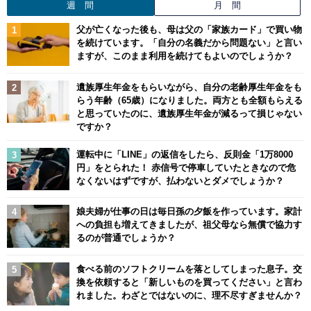
週 間
月 間
父が亡くなった後も、母は父の「家族カード」で買い物
を続けています。「自分の名義だから問題ない」と言い
ますが、このまま利用を続けてもよいのでしょうか？
遺族厚生年金をもらいながら、自分の老齢厚生年金をも
らう年齢（65歳）になりました。両方とも全額もらえる
と思っていたのに、遺族厚生年金が減るって損じゃない
ですか？
運転中に「LINE」の返信をしたら、反則金「1万8000
円」をとられた！ 赤信号で停車していたときなので危
なくないはずですが、払わないとダメでしょうか？
娘夫婦が仕事の日は毎日孫の夕飯を作っています。家計
への負担も増えてきましたが、祖父母なら無償で協力す
るのが普通でしょうか？
食べる前のソフトクリームを落としてしまった息子。交
換を依頼すると「新しいものを買ってください」と言わ
れました。わざとではないのに、理不尽すぎませんか？