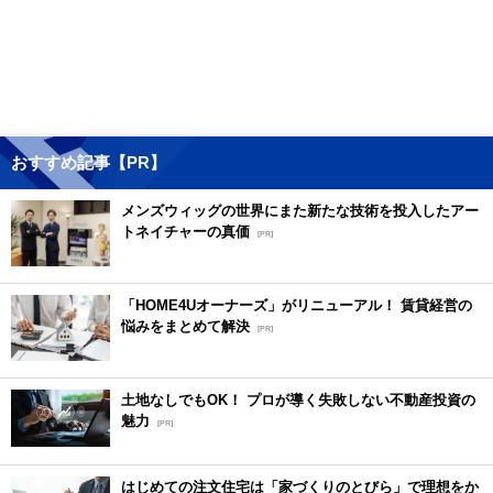
おすすめ記事【PR】
メンズウィッグの世界にまた新たな技術を投入したアー
トネイチャーの真価
[PR]
「HOME4Uオーナーズ」がリニューアル！ 賃貸経営の
悩みをまとめて解決
[PR]
土地なしでもOK！ プロが導く失敗しない不動産投資の
魅力
[PR]
はじめての注文住宅は「家づくりのとびら」で理想をか