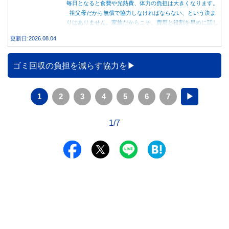
毎日となると食費や光熱費、体力の負担は大きくなります。
祖父母だから無償で協力しなければならない、という決ま
りはありません。家族だからこそ、費用と役割を早めに話し
合うことが大切です。
更新日:2026.08.04
ゴミ回収の負担を減らす協力を
1
2
3
4
5
6
7
▶
1/7