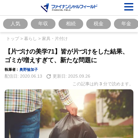
人気
年収
相続
税金
年金
トップ
>
暮らし
>
家具・片付け
【片づけの美学71】皆が片づけをした結果、
ゴミが増えすぎて、新たな問題に
執筆者 :
奥野愉加子
配信日:
2020.06.13
更新日:
2025.09.26
この記事は約
3
分で読めます。