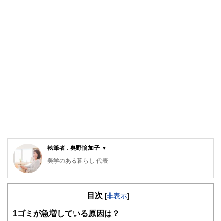
執筆者 : 奥野愉加子 ▼
美学のある暮らし 代表
整理収納アドバイザー認定講師。(photo:キャラバンサライ)
奈良生まれ。大学では生活環境学部にて建築やインテリアを
目次
学び、英国インターンや建築設計会社勤務を経て、2011年
[
非表示
]
より愛知県で結婚生活をスタート。長男出産後、夫の赴任で
1
ゴミが急増している原因は？
２年間のドイツ生活を経験。帰国後の現在は建築家デザイン