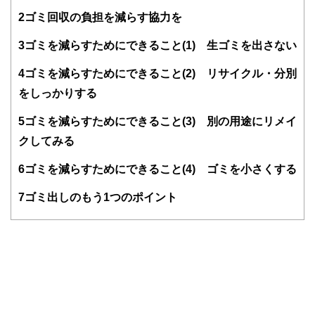
の家で暮らす、5歳と2歳の男児の母。子育てがひと段落した
ら、建築や暮らしに関連するような仕事をしたいと考え、
2
ゴミ回収の負担を減らす協力を
「一般社団法人ハウスキーピング協会」の整理収納アドバイ
ザーの資格を取得。認定講師として資格取得のための講座を
3
ゴミを減らすためにできること(1) 生ゴミを出さない
定期的に主催している。
4
ゴミを減らすためにできること(2) リサイクル・分別
＜美学のある暮らし＞
をしっかりする
https://www.bigakurashi.jp
5
ゴミを減らすためにできること(3) 別の用途にリメイ
クしてみる
6
ゴミを減らすためにできること(4) ゴミを小さくする
7
ゴミ出しのもう1つのポイント