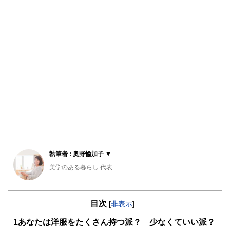
執筆者 : 奥野愉加子 ▼
美学のある暮らし 代表
整理収納アドバイザー認定講師。(photo:キャラバンサライ)
奈良生まれ。大学では生活環境学部にて建築やインテリアを
目次
学び、英国インターンや建築設計会社勤務を経て、2011年
[
非表示
]
より愛知県で結婚生活をスタート。長男出産後、夫の赴任で
1
あなたは洋服をたくさん持つ派？ 少なくていい派？
２年間のドイツ生活を経験。帰国後の現在は建築家デザイン