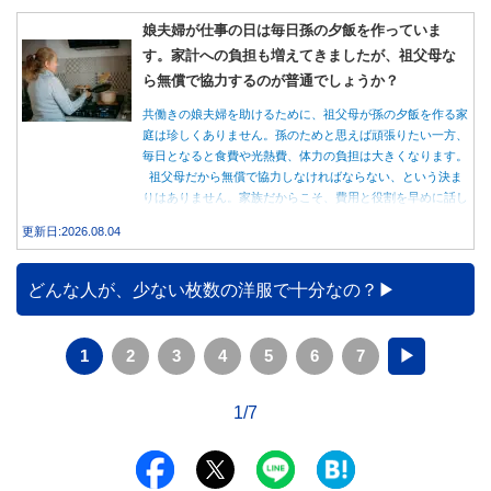
娘夫婦が仕事の日は毎日孫の夕飯を作っていま
す。家計への負担も増えてきましたが、祖父母な
ら無償で協力するのが普通でしょうか？
共働きの娘夫婦を助けるために、祖父母が孫の夕飯を作る家
庭は珍しくありません。孫のためと思えば頑張りたい一方、
毎日となると食費や光熱費、体力の負担は大きくなります。
祖父母だから無償で協力しなければならない、という決ま
りはありません。家族だからこそ、費用と役割を早めに話し
合うことが大切です。
更新日:2026.08.04
どんな人が、少ない枚数の洋服で十分なの？
1
2
3
4
5
6
7
▶
1/7