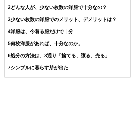
の家で暮らす、5歳と2歳の男児の母。子育てがひと段落した
ら、建築や暮らしに関連するような仕事をしたいと考え、
2
どんな人が、少ない枚数の洋服で十分なの？
「一般社団法人ハウスキーピング協会」の整理収納アドバイ
ザーの資格を取得。認定講師として資格取得のための講座を
3
少ない枚数の洋服でのメリット、デメリットは？
定期的に主催している。
4
洋服は、今着る服だけで十分
＜美学のある暮らし＞
https://www.bigakurashi.jp
5
何枚洋服があれば、十分なのか。
6
処分の方法は、3通り「捨てる、譲る、売る」
7
シンプルに暮らす芽が出た