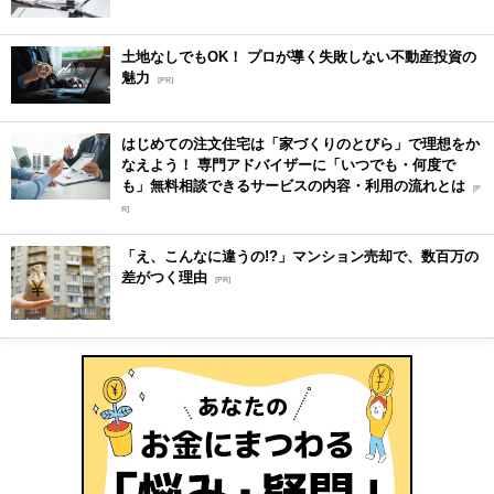
土地なしでもOK！ プロが導く失敗しない不動産投資の
魅力
[PR]
はじめての注文住宅は「家づくりのとびら」で理想をか
なえよう！ 専門アドバイザーに「いつでも・何度で
も」無料相談できるサービスの内容・利用の流れとは
[P
R]
「え、こんなに違うの!?」マンション売却で、数百万の
差がつく理由
[PR]