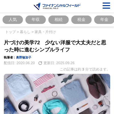
人気
年収
相続
税金
年金
トップ
>
暮らし
>
家具・片付け
片づけの美学72 少ない洋服で大丈夫だと思
った時に進むシンプルライフ
執筆者 :
奥野愉加子
配信日:
2020.06.20
更新日:
2025.09.26
この記事は約
3
分で読めます。