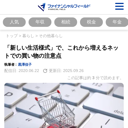
人気
年収
相続
税金
年金
トップ
>
暮らし
>
その他暮らし
「新しい生活様式」で、これから増えるネッ
トでの買い物の注意点
執筆者 :
黒澤佳子
配信日:
2020.06.22
更新日:
2025.09.26
この記事は約
3
分で読めます。