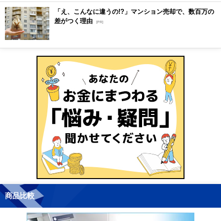
「え、こんなに違うの!?」マンション売却で、数百万の
差がつく理由
[PR]
商品比較