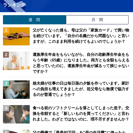
ランキング
週 間
月 間
父が亡くなった後も、母は父の「家族カード」で買い物
を続けています。「自分の名義だから問題ない」と言い
ますが、このまま利用を続けてもよいのでしょうか？
遺族厚生年金をもらいながら、自分の老齢厚生年金をも
らう年齢（65歳）になりました。両方とも全額もらえる
と思っていたのに、遺族厚生年金が減るって損じゃない
ですか？
娘夫婦が仕事の日は毎日孫の夕飯を作っています。家計
への負担も増えてきましたが、祖父母なら無償で協力す
るのが普通でしょうか？
食べる前のソフトクリームを落としてしまった息子。交
換を依頼すると「新しいものを買ってください」と言わ
れました。わざとではないのに、理不尽すぎませんか？
父の葬儀で「香典80万円」を“母の生活費”に使ったら、