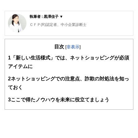
執筆者 : 黒澤佳子 ▼
ＣＦＰ(R)認定者、中小企業診断士
アットハーモニーマネジメントオフィス代表
栃木県出身。横浜国立大学卒業後、銀行、IT企業、監査法人
目次
を経て独立。個別相談、セミナー講師、本やコラムの執筆等
[
非表示
]
を行う。
1
「新しい生活様式」では、ネットショッピングが必須
自身の子育て経験を踏まえて、明日の子どもたちが希望を持
って暮らせる社会の実現を願い、金融経済教育に取り組んで
アイテムに
いる。
また女性の起業，事業承継を中心に経営サポートを行い、大
2
ネットショッピングでの注意点、詐欺の対処法を知っ
学では経営学や消費生活論の講義を担当している。
ておく
https://www.atharmony-office.jp/
3
ここで得たノウハウを未来に役立てましょう