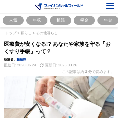
人気
年収
相続
税金
年金
トップ
>
暮らし
>
その他暮らし
医療費が安くなる!? あなたや家族を守る「お
くすり手帳」って？
執筆者 :
柘植輝
配信日:
2020.06.24
更新日:
2025.09.26
この記事は約
3
分で読めます。