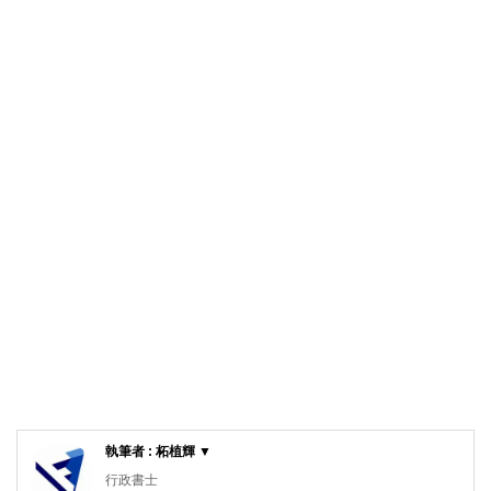
執筆者 : 柘植輝 ▼
行政書士