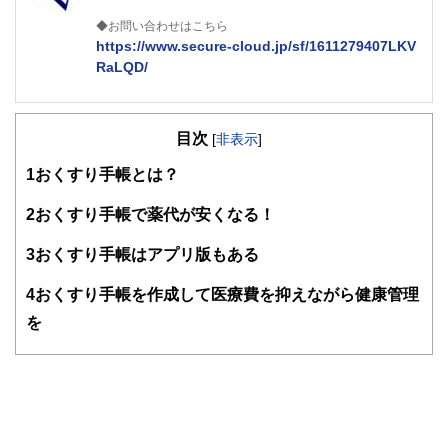
◆お問い合わせはこちら
https://www.secure-cloud.jp/sf/1611279407LKV
RaLQD/
２級ファイナンシャルプランナー
大学在学中から行政書士、２級FP技能士、宅建士の資格を
目次
活かして活動を始める。
[
非表示
]
現在では行政書士・ファイナンシャルプランナーとして活躍
1
おくすり手帳とは？
する傍ら、フリーライターとして精力的に活動中。広範な知
識をもとに市民法務から企業法務まで幅広く手掛ける。
2
おくすり手帳で薬代が安くなる！
3
おくすり手帳はアプリ版もある
4
おくすり手帳を作成して医療費を抑えながら健康管理
を