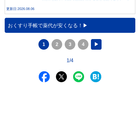
は、実際に義実家へ泊まる際、お金を渡している家庭はどの
更新日:2026.08.06
くらいあるのでしょうか。本記事では、帰省時に宿泊費を渡
す家庭の割合や、感謝の気持ちを伝える方法について解説し
ます。
おくすり手帳で薬代が安くなる！
1
2
3
4
▶
1/4