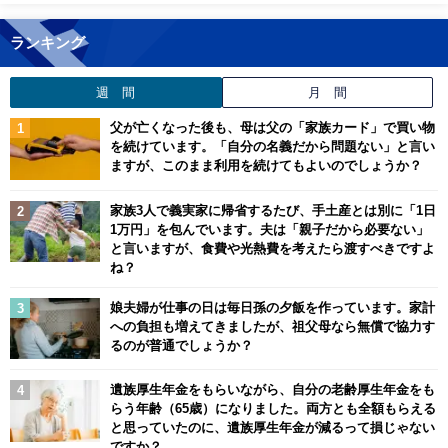
ランキング
週 間
月 間
父が亡くなった後も、母は父の「家族カード」で買い物
を続けています。「自分の名義だから問題ない」と言い
ますが、このまま利用を続けてもよいのでしょうか？
家族3人で義実家に帰省するたび、手土産とは別に「1日
1万円」を包んでいます。夫は「親子だから必要ない」
と言いますが、食費や光熱費を考えたら渡すべきですよ
ね？
娘夫婦が仕事の日は毎日孫の夕飯を作っています。家計
への負担も増えてきましたが、祖父母なら無償で協力す
るのが普通でしょうか？
遺族厚生年金をもらいながら、自分の老齢厚生年金をも
らう年齢（65歳）になりました。両方とも全額もらえる
と思っていたのに、遺族厚生年金が減るって損じゃない
ですか？