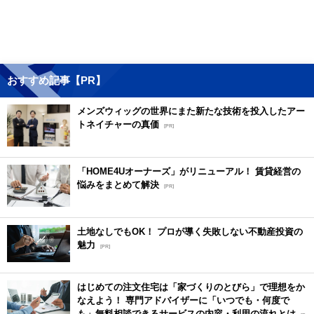
おすすめ記事【PR】
メンズウィッグの世界にまた新たな技術を投入したアー
トネイチャーの真価
[PR]
「HOME4Uオーナーズ」がリニューアル！ 賃貸経営の
悩みをまとめて解決
[PR]
土地なしでもOK！ プロが導く失敗しない不動産投資の
魅力
[PR]
はじめての注文住宅は「家づくりのとびら」で理想をか
なえよう！ 専門アドバイザーに「いつでも・何度で
も」無料相談できるサービスの内容・利用の流れとは