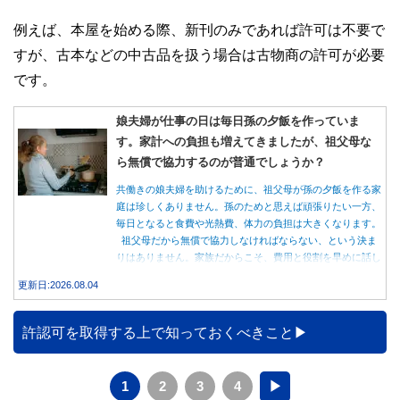
例えば、本屋を始める際、新刊のみであれば許可は不要で
すが、古本などの中古品を扱う場合は古物商の許可が必要
です。
娘夫婦が仕事の日は毎日孫の夕飯を作っていま
す。家計への負担も増えてきましたが、祖父母な
ら無償で協力するのが普通でしょうか？
共働きの娘夫婦を助けるために、祖父母が孫の夕飯を作る家
庭は珍しくありません。孫のためと思えば頑張りたい一方、
毎日となると食費や光熱費、体力の負担は大きくなります。
祖父母だから無償で協力しなければならない、という決ま
りはありません。家族だからこそ、費用と役割を早めに話し
合うことが大切です。
更新日:2026.08.04
許認可を取得する上で知っておくべきこと
1
2
3
4
▶