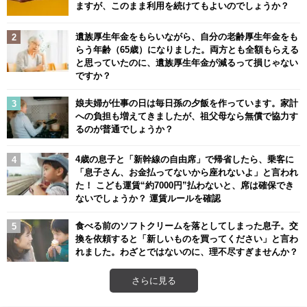
ますが、このまま利用を続けてもよいのでしょうか？
遺族厚生年金をもらいながら、自分の老齢厚生年金をも
らう年齢（65歳）になりました。両方とも全額もらえる
と思っていたのに、遺族厚生年金が減るって損じゃない
ですか？
娘夫婦が仕事の日は毎日孫の夕飯を作っています。家計
への負担も増えてきましたが、祖父母なら無償で協力す
るのが普通でしょうか？
4歳の息子と「新幹線の自由席」で帰省したら、乗客に
「息子さん、お金払ってないから座れないよ」と言われ
た！ こども運賃“約7000円”払わないと、席は確保でき
ないでしょうか？ 運賃ルールを確認
食べる前のソフトクリームを落としてしまった息子。交
換を依頼すると「新しいものを買ってください」と言わ
れました。わざとではないのに、理不尽すぎませんか？
さらに見る