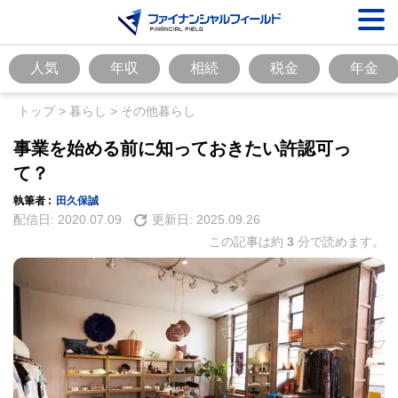
人気
年収
相続
税金
年金
トップ
>
暮らし
>
その他暮らし
事業を始める前に知っておきたい許認可っ
て？
執筆者 :
田久保誠
配信日:
2020.07.09
更新日:
2025.09.26
この記事は約
3
分で読めます。