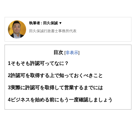
執筆者 : 田久保誠 ▼
田久保誠行政書士事務所代表
CFP®、1級ファイナンシャル・プランニング技能士、特定
行政書士、認定経営革新等支援機関、宅地建物取引士、2級
目次
知的財産管理技能士、著作権相談員
[
非表示
]
行政書士生活相談センター等の相談員として、相続などの相
1
そもそも許認可ってなに？
談業務や会社設立、許認可・補助金申請業務を中心に活動し
ている。「クライアントと同じ目線で一歩先を行く提案」を
2
許認可を取得する上で知っておくべきこと
モットーにしている。
3
実際に許認可を取得して営業するまでには
4
ビジネスを始める前にもう一度確認しましょう