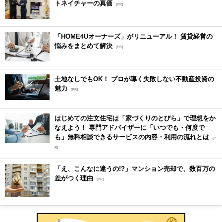
トネイチャーの真価
[PR]
「HOME4Uオーナーズ」がリニューアル！ 賃貸経営の
悩みをまとめて解決
[PR]
土地なしでもOK！ プロが導く失敗しない不動産投資の
魅力
[PR]
はじめての注文住宅は「家づくりのとびら」で理想をか
なえよう！ 専門アドバイザーに「いつでも・何度で
も」無料相談できるサービスの内容・利用の流れとは
[P
R]
「え、こんなに違うの!?」マンション売却で、数百万の
差がつく理由
[PR]