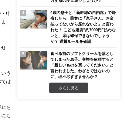
力するのが普通でしょうか？
4歳の息子と「新幹線の自由席」で帰
告・申
省したら、乗客に「息子さん、お金
りま
払ってないから座れないよ」と言わ
れた！ こども運賃“約7000円”払わな
いと、席は確保できないでしょう
か？ 運賃ルールを確認
ませ
食べる前のソフトクリームを落とし
てしまった息子。交換を依頼すると
「新しいものを買ってください」と
言われました。わざとではないの
という
に、理不尽すぎませんか？
べては
さらに見る
停止を
とにも