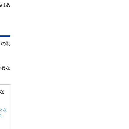
話はあ
この制
必要な
な
とな
ん。