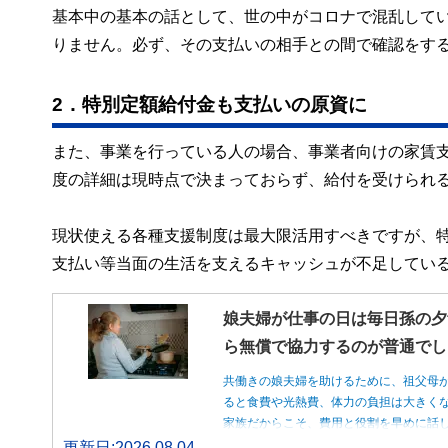
基本中の基本の話として、世の中がコロナで混乱して
りません。必ず、その支払いの相手との間で確認をす
2．特別定額給付金も支払いの原資に
また、事業を行っている人の場合、事業者向けの家賃
度の詳細は現時点で決まっておらず、給付を受けられ
現状使える各種支援制度は最大限活用すべきですが、
支払い等当面の生活を支えるキャッシュが不足してい
娘夫婦が仕事の日は毎日孫の夕
ら無償で協力するのが普通でし
共働きの娘夫婦を助けるために、祖父母
ると食費や光熱費、体力の負担は大きく
家族だからこそ、費用と役割を早めに話
更新日:2026.08.04