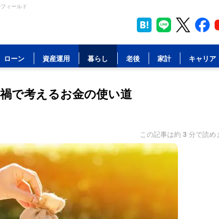
ルフィールド
ローン
資産運用
暮らし
老後
家計
キャリア
ナ禍で考えるお金の使い道
この記事は約
3
分で読め