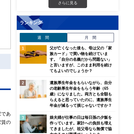
さらに見る
ランキング
週 間
月 間
父が亡くなった後も、母は父の「家
族カード」で買い物を続けていま
す。「自分の名義だから問題ない」
と言いますが、このまま利用を続け
てもよいのでしょうか？
遺族厚生年金をもらいながら、自分
の老齢厚生年金をもらう年齢（65
歳）になりました。両方とも全額も
らえると思っていたのに、遺族厚生
年金が減るって損じゃないですか？
家であ
娘夫婦が仕事の日は毎日孫の夕飯を
家賃の
作っています。家計への負担も増え
てきましたが、祖父母なら無償で協