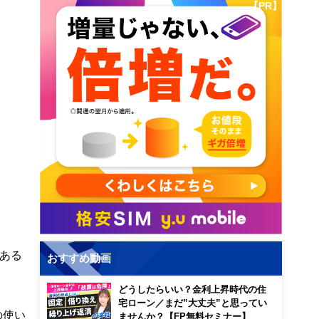
【PR】
ある
おすすめ動画
どうしたらいい？金利上昇時代の住
宅ローン／まだ”大丈夫”と思ってい
の使い
ませんか？【FP無料セミナー】