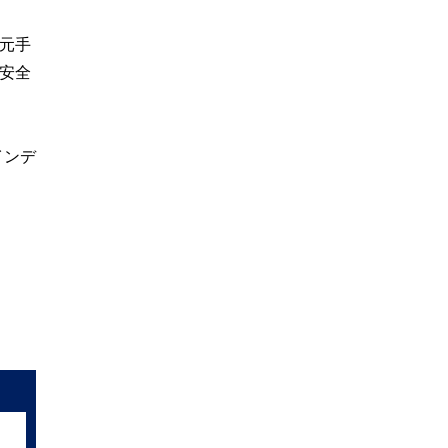
元手
安全
インデ