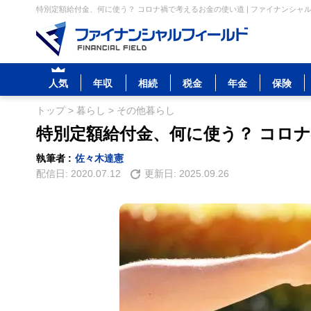
特別定額給付金、何に使う？ コロナ禍で考えるお金の使い道 | ファイナンシャ
人気
年収
相続
税金
年金
保険
トップ
>
暮らし
>
その他暮らし
特別定額給付金、何に使う？ コロ
執筆者 :
佐々木達憲
配信日:
2020.07.12
更新日:
2025.09.26