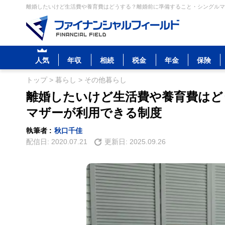
離婚したいけど生活費や養育費はどうする？離婚前に準備すること・シングルマザ
人気
年収
相続
税金
年金
保険
トップ
>
暮らし
>
その他暮らし
離婚したいけど生活費や養育費はど
マザーが利用できる制度
執筆者 :
秋口千佳
配信日:
2020.07.21
更新日:
2025.09.26