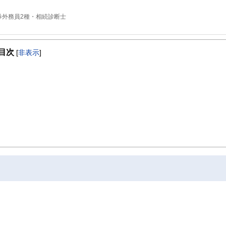
券外務員2種・相続診断士
目次
[
非表示
]