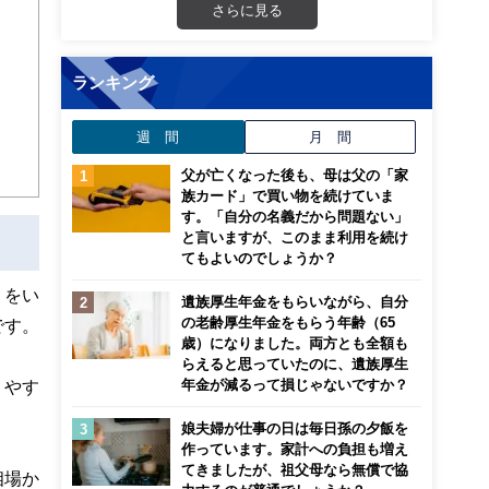
さらに見る
ランキング
週 間
月 間
父が亡くなった後も、母は父の「家
族カード」で買い物を続けていま
す。「自分の名義だから問題ない」
と言いますが、このまま利用を続け
てもよいのでしょうか？
）をい
遺族厚生年金をもらいながら、自分
の老齢厚生年金をもらう年齢（65
です。
歳）になりました。両方とも全額も
らえると思っていたのに、遺族厚生
年金が減るって損じゃないですか？
りやす
娘夫婦が仕事の日は毎日孫の夕飯を
作っています。家計への負担も増え
てきましたが、祖父母なら無償で協
相場か