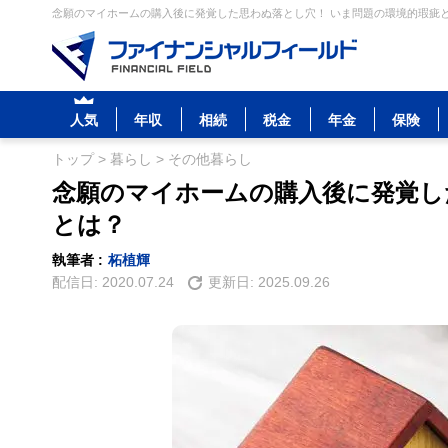
念願のマイホームの購入後に発覚した思わぬ落とし穴！ いま問題の環境的瑕疵とは
人気
年収
相続
税金
年金
保険
トップ
>
暮らし
>
その他暮らし
念願のマイホームの購入後に発覚し
とは？
執筆者 :
柘植輝
配信日:
2020.07.24
更新日:
2025.09.26