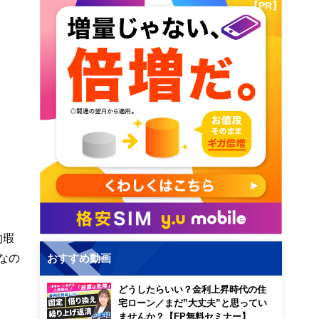
【PR】
的瑕
なの
おすすめ動画
どうしたらいい？金利上昇時代の住
宅ローン／まだ”大丈夫”と思ってい
ませんか？【FP無料セミナー】