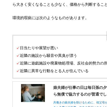
ら大きく安くなることも少なく、価格から判断するこ
環境的瑕疵には次のようなものがあります。
✓
日当たりや展望が悪い
✓
近隣の施設から騒音や異臭が漂う
✓
近隣に遊戯施設や廃棄物処理場、反社会的勢力の
✓
近隣に異常な行動をとる人が住んでいる
娘夫婦が仕事の日は毎日孫の夕
ら無償で協力するのが普通でし
共働きの娘夫婦を助けるために、祖父母