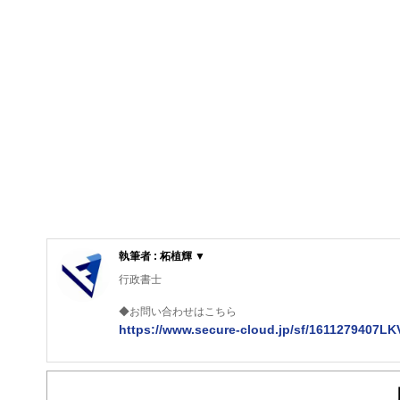
執筆者 : 柘植輝 ▼
行政書士
◆お問い合わせはこちら
https://www.secure-cloud.jp/sf/1611279407L
２級ファイナンシャルプランナー
大学在学中から行政書士、２級FP技能士、宅建士の資格
現在では行政書士・ファイナンシャルプランナーとして活