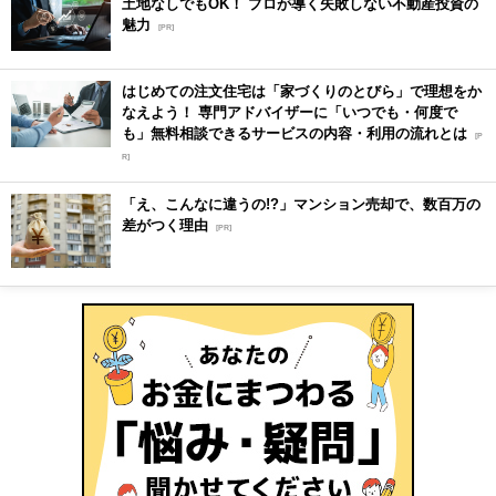
土地なしでもOK！ プロが導く失敗しない不動産投資の
魅力
[PR]
はじめての注文住宅は「家づくりのとびら」で理想をか
なえよう！ 専門アドバイザーに「いつでも・何度で
も」無料相談できるサービスの内容・利用の流れとは
[P
R]
「え、こんなに違うの!?」マンション売却で、数百万の
差がつく理由
[PR]