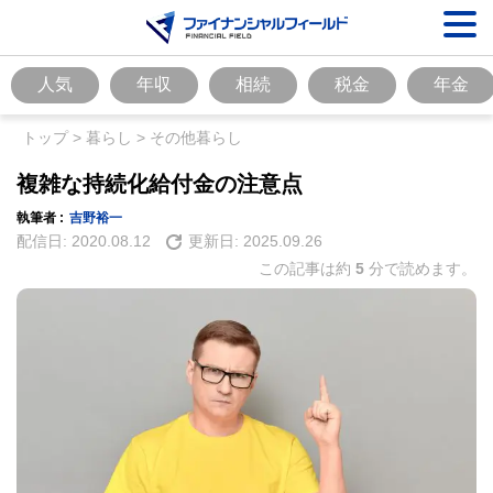
人気
年収
相続
税金
年金
トップ
>
暮らし
>
その他暮らし
複雑な持続化給付金の注意点
執筆者 :
吉野裕一
配信日:
2020.08.12
更新日:
2025.09.26
この記事は約
5
分で読めます。