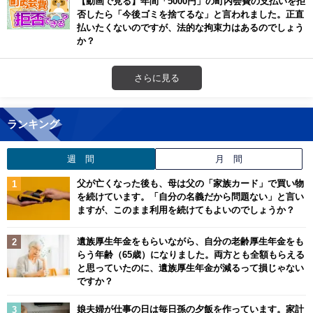
【動画で見る】年間「5000円」の町内会費の支払いを拒
否したら「今後ゴミを捨てるな」と言われました。正直
払いたくないのですが、法的な拘束力はあるのでしょう
か？
さらに見る
ランキング
週 間
月 間
父が亡くなった後も、母は父の「家族カード」で買い物
を続けています。「自分の名義だから問題ない」と言い
ますが、このまま利用を続けてもよいのでしょうか？
遺族厚生年金をもらいながら、自分の老齢厚生年金をも
らう年齢（65歳）になりました。両方とも全額もらえる
と思っていたのに、遺族厚生年金が減るって損じゃない
ですか？
娘夫婦が仕事の日は毎日孫の夕飯を作っています。家計