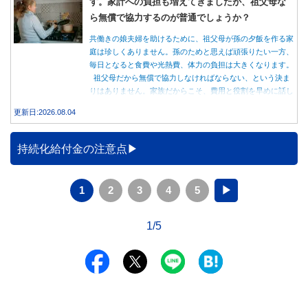
す。家計への負担も増えてきましたが、祖父母な
ら無償で協力するのが普通でしょうか？
共働きの娘夫婦を助けるために、祖父母が孫の夕飯を作る家
庭は珍しくありません。孫のためと思えば頑張りたい一方、
毎日となると食費や光熱費、体力の負担は大きくなります。
祖父母だから無償で協力しなければならない、という決ま
りはありません。家族だからこそ、費用と役割を早めに話し
合うことが大切です。
更新日:2026.08.04
持続化給付金の注意点
1
2
3
4
5
▶
1/5