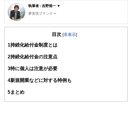
執筆者 : 吉野裕一 ▼
夢実現プランナー
2級ファイナンシャルプランニング技能士／2級DCプランナ
ー／住宅ローンアドバイザーなどの資格を保有し、相談され
目次
る方が安心して過ごせるプランニングを行うための総括的な
[
非表示
]
提案を行う
1
持続化給付金制度とは
各種セミナーやコラムなど多数の実績があり、定評を受けて
いる
2
持続化給付金の注意点
https://moneysmith.biz
3
特に個人は注意が必要
4
新規開業などに対する特例も
5
まとめ