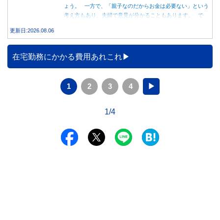
ょう。 一方で、「親子なのだからお金は必要ない」という
考え方もあり、夫婦で意見が分かることもあります。 で
は、実際に義実家へ泊まる際、お金を渡している家庭はどの
更新日:2026.08.06
くらいあるのでしょうか。本記事では、帰省時に宿泊費を渡
す家庭の割合や、感謝の気持ちを伝える方法について解説し
ます。
在宅勤務にかかる費用あれこれ
1
2
3
4
▶
1/4