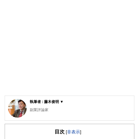
執筆者 : 藤木俊明 ▼
副業評論家
明治大学リバティアカデミー講師
ビジネスコンテンツ制作の有限会社ガーデンシティ・プラン
目次
ニングを28年間経営。その実績から明治大学リバティアカデ
[
非表示
]
ミーでライティングの講師をつとめています。7年前から