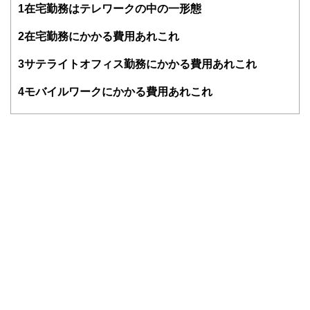
1
在宅勤務はテレワークの中の一形態
「ローリスク独立」の執筆活動をはじめ、副業・起業関連の
記事を夕刊フジ、東洋経済などに寄稿しています。副業解禁
時代を迎え、「収入の多角化」こそほんとうの働き方改革だ
2
在宅勤務にかかる費用あれこれ
と考えています。
3
サテライトオフィス勤務にかかる費用あれこれ
4
モバイルワークにかかる費用あれこれ