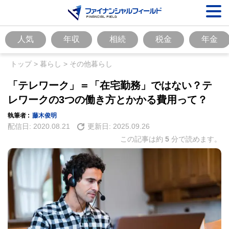
人気
年収
相続
税金
年金
トップ
>
暮らし
>
その他暮らし
「テレワーク」＝「在宅勤務」ではない？テ
レワークの3つの働き方とかかる費用って？
執筆者 :
藤木俊明
配信日:
2020.08.21
更新日:
2025.09.26
この記事は約
5
分で読めます。