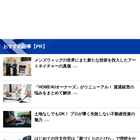
おすすめ記事【PR】
メンズウィッグの世界にまた新たな技術を投入したアー
トネイチャーの真価
[PR]
「HOME4Uオーナーズ」がリニューアル！ 賃貸経営の
悩みをまとめて解決
[PR]
土地なしでもOK！ プロが導く失敗しない不動産投資の
魅力
[PR]
はじめての注文住宅は「家づくりのとびら」で理想をか