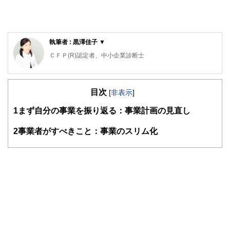
執筆者 : 黒澤佳子 ▼
ＣＦＰ(R)認定者、中小企業診断士
アットハーモニーマネジメントオフィス代表
栃木県出身。横浜国立大学卒業後、銀行、IT企業、監査法人
目次
を経て独立。個別相談、セミナー講師、本やコラムの執筆等
[
非表示
]
を行う。
1
まず自分の事業を振り返る：事業計画の見直し
自身の子育て経験を踏まえて、明日の子どもたちが希望を持
って暮らせる社会の実現を願い、金融経済教育に取り組んで
いる。
2
事業者がすべきこと：事業のスリム化
また女性の起業，事業承継を中心に経営サポートを行い、大
学では経営学や消費生活論の講義を担当している。
https://www.atharmony-office.jp/