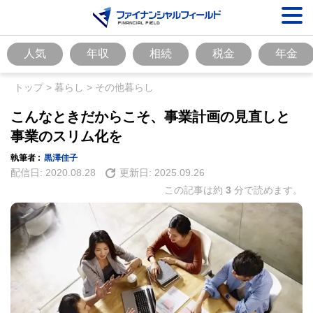
人気
年収
相続
税金
年金
トップ
>
暮らし
>
その他暮らし
こんなときだからこそ、事業計画の見直しと
事業のスリム化を
執筆者 :
黒澤佳子
配信日:
2020.08.28
更新日:
2025.09.26
この記事は約
3
分で読めます。