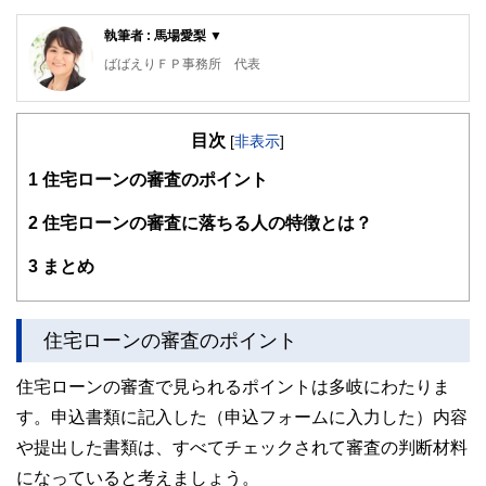
執筆者 : 馬場愛梨 ▼
ばばえりＦＰ事務所 代表
自身が過去に「貧困女子」状態でつらい思いをしたことか
ら、お金について猛勉強。銀行・保険・不動産などお金にま
目次
つわる業界での勤務を経て、独立。
[
非表示
]
過去の自分のような、お金や仕事で悩みを抱えつつ毎日がん
1
住宅ローンの審査のポイント
ばる人の良き相談相手となれるよう日々邁進中。むずかしい
と思われて避けられがち、でも大切なお金の話を、ゆるくほ
2
住宅ローンの審査に落ちる人の特徴とは？
ぐしてお伝えする仕事をしています。平成元年生まれの大阪
人。
3
まとめ
https://babaeri.com/
住宅ローンの審査のポイント
住宅ローンの審査で見られるポイントは多岐にわたりま
す。申込書類に記入した（申込フォームに入力した）内容
や提出した書類は、すべてチェックされて審査の判断材料
になっていると考えましょう。