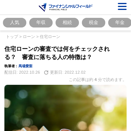
人気
年収
相続
税金
年金
トップ
>
ローン
>
住宅ローン
住宅ローンの審査では何をチェックされ
る？ 審査に落ちる人の特徴は？
執筆者 :
馬場愛梨
配信日:
2022.10.26
更新日:
2022.12.02
この記事は約
4
分で読めます。