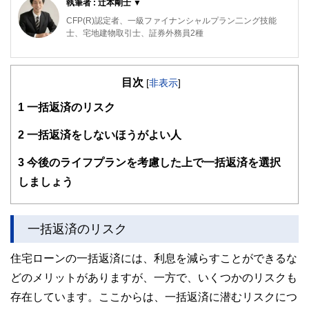
執筆者 : 辻本剛士 ▼
CFP(R)認定者、一級ファイナンシャルプラン二ング技能
士、宅地建物取引士、証券外務員2種
活動拠点は神戸。FP個別相談や、プロスポーツ選手の資産
形成サポートも行っております。プロスポーツ選手に保険、
目次
資産運用、支出の見直しなど包括的なアドバイスや、帳簿な
[
非表示
]
どの面倒な記帳業務を代行し、本業に集中できる環境作りを
1
一括返済のリスク
サポートします。
https://kobe-okanesoudan.com/
2
一括返済をしないほうがよい人
3
今後のライフプランを考慮した上で一括返済を選択
しましょう
一括返済のリスク
住宅ローンの一括返済には、利息を減らすことができるな
どのメリットがありますが、一方で、いくつかのリスクも
存在しています。ここからは、一括返済に潜むリスクにつ