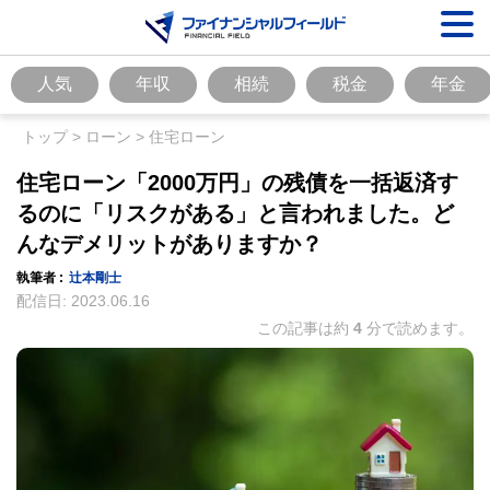
人気
年収
相続
税金
年金
トップ
>
ローン
>
住宅ローン
住宅ローン「2000万円」の残債を一括返済す
るのに「リスクがある」と言われました。ど
んなデメリットがありますか？
執筆者 :
辻本剛士
配信日:
2023.06.16
この記事は約
4
分で読めます。