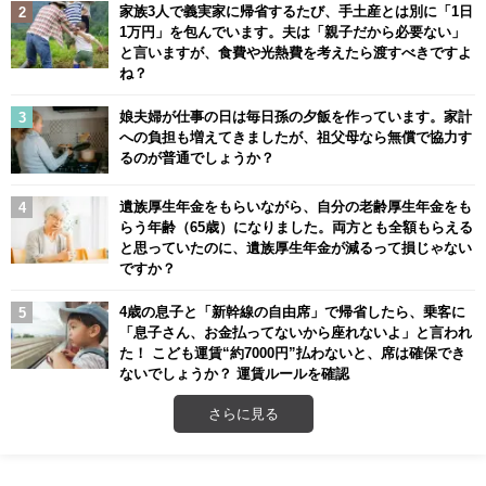
家族3人で義実家に帰省するたび、手土産とは別に「1日
1万円」を包んでいます。夫は「親子だから必要ない」
と言いますが、食費や光熱費を考えたら渡すべきですよ
ね？
娘夫婦が仕事の日は毎日孫の夕飯を作っています。家計
への負担も増えてきましたが、祖父母なら無償で協力す
るのが普通でしょうか？
遺族厚生年金をもらいながら、自分の老齢厚生年金をも
らう年齢（65歳）になりました。両方とも全額もらえる
と思っていたのに、遺族厚生年金が減るって損じゃない
ですか？
4歳の息子と「新幹線の自由席」で帰省したら、乗客に
「息子さん、お金払ってないから座れないよ」と言われ
た！ こども運賃“約7000円”払わないと、席は確保でき
ないでしょうか？ 運賃ルールを確認
さらに見る