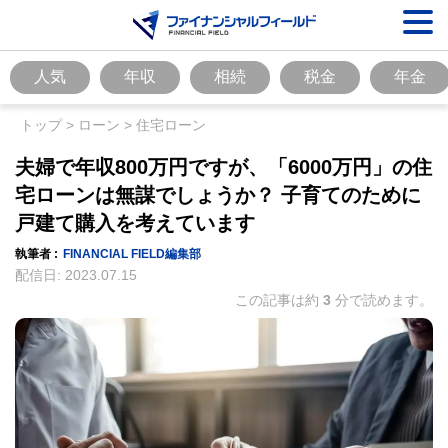
人気
年収
相続
税金
年金
トップ
>
ローン
>
住宅ローン
夫婦で年収800万円ですが、「6000万円」の住
宅ローンは無謀でしょうか？ 子育てのために
戸建て購入を考えています
執筆者 :
FINANCIAL FIELD編集部
配信日:
2023.07.15
この記事は約
3
分で読めます。