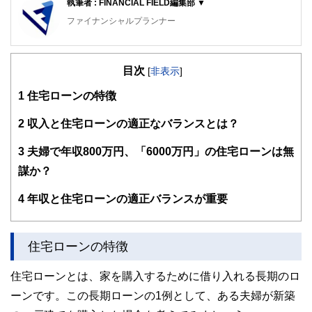
執筆者 : FINANCIAL FIELD編集部 ▼
ファイナンシャルプランナー
FinancialField編集部は、金融、経済に関する記事を、日々
の暮らしにどのような影響を与えるかという視点で、お金の
目次
知識がない方でも理解できるようわかりやすく発信していま
[
非表示
]
す。
1
住宅ローンの特徴
編集部のメンバーは、ファイナンシャルプランナーの資格取
得者を中心に「お金や暮らし」に関する書籍・雑誌の編集経
2
収入と住宅ローンの適正なバランスとは？
験者で構成され、企画立案から記事掲載まですべての工程に
関わることで、読者目線のコンテンツを追求しています。
3
夫婦で年収800万円、「6000万円」の住宅ローンは無
FinancialFieldの特徴は、ファイナンシャルプランナー、弁
謀か？
護士、税理士、宅地建物取引士、相続診断士、住宅ローンア
ドバイザー、DCプランナー、公認会計士、社会保険労務
4
年収と住宅ローンの適正バランスが重要
士、行政書士、投資アナリスト、キャリアコンサルタントな
ど150名以上の有資格者を執筆者・監修者として迎え、むず
かしく感じられる年金や税金、相続、保険、ローンなどの話
をわかりやすく発信している点です。
住宅ローンの特徴
このように編集経験豊富なメンバーと金融や経済に精通した
住宅ローンとは、家を購入するために借り入れる長期のロ
執筆者・監修者による執筆体制を築くことで、内容のわかり
やすさはもちろんのこと、読み応えのあるコンテンツと確か
ーンです。この長期ローンの1例として、ある夫婦が新築
な情報発信を実現しています。