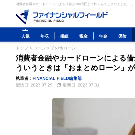
消費者金融やカードローンによる借金が300万円まで膨らんでしまいました。こ
人気
年収
相続
税金
年金
保険
トップ
>
ローン
>
その他ローン
消費者金融やカードローンによる借
ういうときは「おまとめローン」
執筆者 :
FINANCIAL FIELD編集部
配信日:
2023.07.29
更新日:
2023.07.31