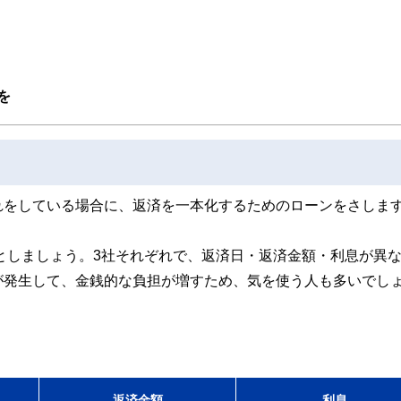
取得者を中心に「お金や暮らし」に関する書籍・雑誌の編集経験者で構成され、企
線のコンテンツを追求しています。
ンナー、弁護士、税理士、宅地建物取引士、相続診断士、住宅ローンアドバイザー、DCプラ
スト、キャリアコンサルタントなど150名以上の有資格者を執筆者・監修者として
ンなどの話をわかりやすく発信している点です。
を
た執筆者・監修者による執筆体制を築くことで、内容のわかりやすさはもちろんの
ています。
のコンシェルジュを目指します。
れをしている場合に、返済を一本化するためのローンをさしま
としましょう。3社それぞれで、返済日・返済金額・利息が異
が発生して、金銭的な負担が増すため、気を使う人も多いでし
返済金額
利息