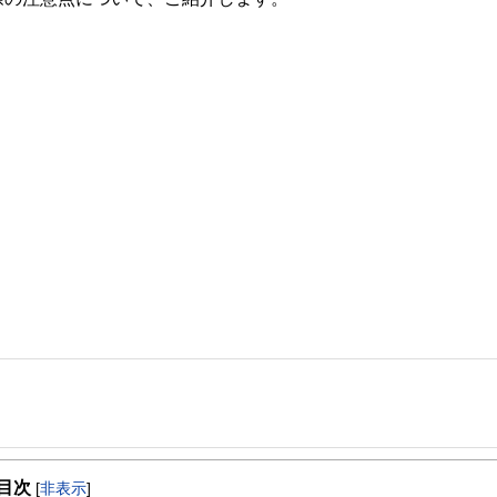
事を、日々の暮らしにどのような影響を与えるかという視点で、お金の知識がない方でも理
目次
[
非表示
]