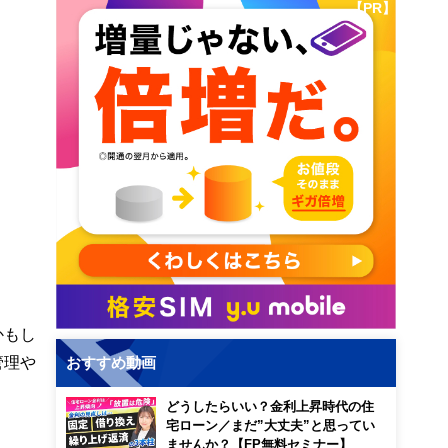
【PR】
かもし
管理や
おすすめ動画
どうしたらいい？金利上昇時代の住
宅ローン／まだ”大丈夫”と思ってい
ませんか？【FP無料セミナー】