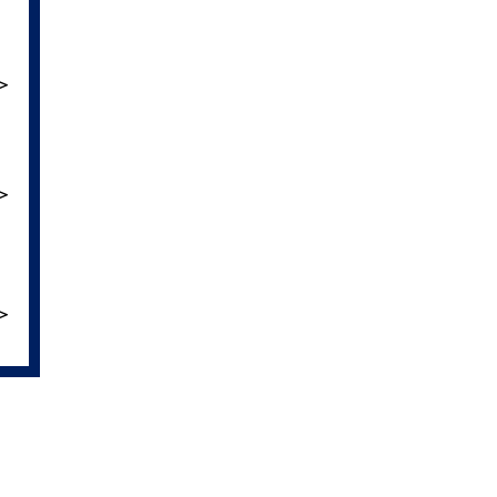
＞
＞
＞