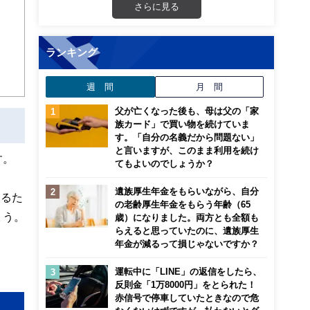
画立
さらに見る
ンナ
ランキング
迎
週 間
月 間
こ
父が亡くなった後も、母は父の「家
族カード」で買い物を続けていま
す。「自分の名義だから問題ない」
と言いますが、このまま利用を続け
す。
てもよいのでしょうか？
遺族厚生年金をもらいながら、自分
なるた
の老齢厚生年金をもらう年齢（65
ょう。
歳）になりました。両方とも全額も
らえると思っていたのに、遺族厚生
年金が減るって損じゃないですか？
運転中に「LINE」の返信をしたら、
反則金「1万8000円」をとられた！
赤信号で停車していたときなので危