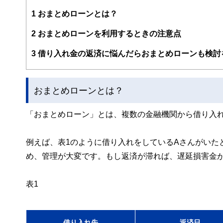
編集部のメンバーは、ファイナンシャルプランナーの資格
案から記事掲載まですべての工程に関わることで、読者目
1
おまとめローンとは？
FinancialFieldの特徴は、ファイナンシャルプラ
2
おまとめローンを利用するときの注意点
ー、公認会計士、社会保険労務士、行政書士、投資アナリ
え、むずかしく感じられる年金や税金、相続、保険、ロー
3
借り入れ金の返済に悩んだらおまとめローンも検討
このように編集経験豊富なメンバーと金融や経済に精通し
と、読み応えのあるコンテンツと確かな情報発信を実現し
おまとめローンとは？
私たちは、快適でより良い生活のアイデアを提供するお金
「おまとめローン」とは、複数の金融機関から借り入
例えば、表1のように借り入れをしているAさんがいた
め、管理が大変です。もし返済が滞れば、遅延損害金
表1
借り入れ先
返済日